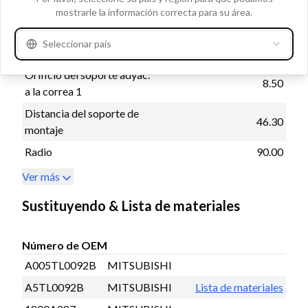
Rotación
Hacia la derecha
mostrarle la información correcta para su área.
Ranuras/polea
5
Seleccionar país
Tipo de regulador
IR
Orificio del soporte adyac.
8.50
a la correa 1
Distancia del soporte de
46.30
montaje
Radio
90.00
Ver más
Sustituyendo & Lista de materiales
Número de OEM
A005TL0092B
MITSUBISHI
A5TL0092B
MITSUBISHI
Lista de materiales