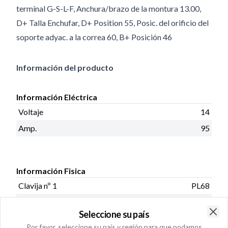
terminal G-S-L-F, Anchura/brazo de la montura 13.00,
D+ Talla Enchufar, D+ Position 55, Posic. del orificio del
soporte adyac. a la correa 60, B+ Posición 46
Información del producto
Información Eléctrica
Voltaje
14
Amp.
95
Información Fisica
Clavija nº 1
PL68
Radio 2
90.00
Seleccione su país
B+
M8x1.25
Clo
Por favor, seleccione su país y región para que podamos