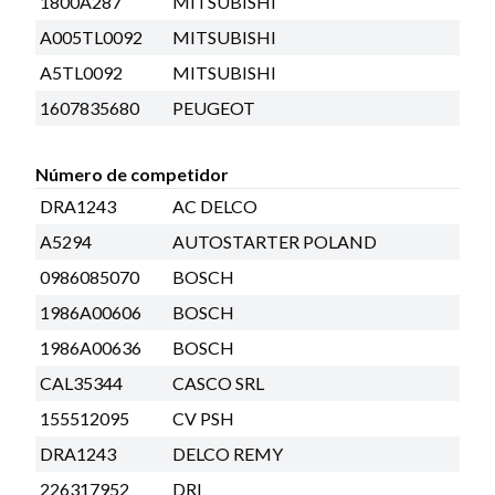
1800A287
MITSUBISHI
A005TL0092
MITSUBISHI
A5TL0092
MITSUBISHI
1607835680
PEUGEOT
Número de competidor
DRA1243
AC DELCO
A5294
AUTOSTARTER POLAND
0986085070
BOSCH
1986A00606
BOSCH
1986A00636
BOSCH
CAL35344
CASCO SRL
155512095
CV PSH
DRA1243
DELCO REMY
226317952
DRI