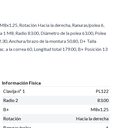
+ M8x1.25, Rotación Hacia la derecha, Ranuras/polea 6,
rea 1 M8, Radio 83.00, Diámetro de la polea 63.00, Polea
 72.30, Anchura/brazo de la montura 50.80, D+ Talla
yac. a la correa 60, Longitud total 179.00, B+ Posición 13
Información Fisica
Clavija nº 1
PL122
Radio 2
83.00
B+
M8x1.25
Rotación
Hacia la derecha
Ranuras/polea
6