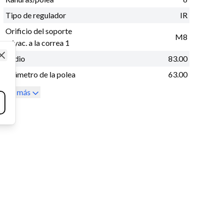
Tipo de regulador
IR
Orificio del soporte
M8
adyac. a la correa 1
Radio
83.00
Close
Diámetro de la polea
63.00
Ver más