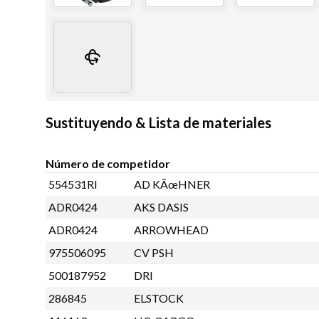
Sustituyendo & Lista de materiales
Número de competidor
554531RI
AD KÃœHNER
ADR0424
AKS DASIS
ADR0424
ARROWHEAD
975506095
CV PSH
500187952
DRI
286845
ELSTOCK