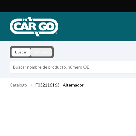
Catálogo de productos
Descargar
Contacto
Buscar
Vehículo
Catálogo
F032116163 - Alternador