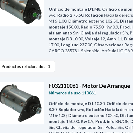
Orificio de montaje D1
M8
,
Orificio de mon
w/o
,
Radio 2
75.50
,
Rotación
Hacia la derech
M16-1.00
,
Diámetro externo
102.50
,
Distan
montaje
150.00
,
Radio
75.50
,
Kw
0.9
,
Prod. 
aislamiento
Sin
,
Clavija del regulador
Sin
,
P
montaje D3
10.00
,
Voltaje
12
,
Amp.
11
,
Diám
17.00
,
Longitud
237.00
,
Observaciones
Regu
CARGO 235781. Solenoide: Artículo HC-CA
Productos relacionados
1
F032110061 - Motor De Arranque
Números de uso
110061
Orificio de montaje D1
10.30
,
Orificio de 
8.30
,
Soplador
w/o
,
Rotación
Hacia la derec
M16-1.00
,
Diámetro externo
102.50
,
Distan
montaje
150.00
,
Kw
0.9
,
Prod. info
BN/OE
,
D
Sin
,
Clavija del regulador
Sin
,
Polea
Sin
,
Ori