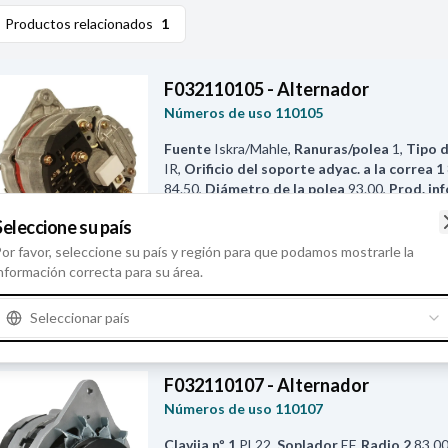
Productos relacionados
1
F032110105 - Alternador
Números de uso
110105
Fuente
Iskra/Mahle
,
Ranuras/polea
1
,
Tipo 
IR
,
Orificio del soporte adyac. a la correa 1
84.50
,
Diámetro de la polea
93.00
,
Prod. inf
clavija W
M5
,
Distancia de la polea
83.30
,
S
Seleccione su país
para césped de John Deere con motor refrige
25
,
Radio 2
87.50
,
B+
M6
,
Rotación
Hacia la 
or favor, seleccione su país y región para que podamos mostrarle la
del soporte
8.00
,
Anchura/brazo de la mon
nformación correcta para su área.
M4
,
Voltaje
14
,
Amp.
55
,
Posic. del orificio 
correa
60
,
Longitud total
178.00
,
Reg./posic
Seleccionar país
escobillas
10
,
B+ Posición
50
F032110107 - Alternador
Números de uso
110107
Clavija nº 1
PL22
,
Soplador
EF
,
Radio 2
83.0