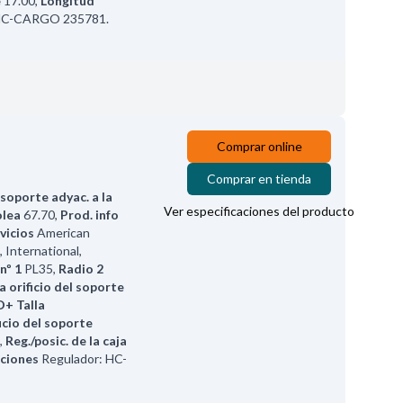
e
17.00
,
Longitud
o HC-CARGO 235781.
Comprar online
Comprar en tienda
 soporte adyac. a la
Ver especificaciones del producto
olea
67.70
,
Prod. info
vicios
American
 International,
nº 1
PL35
,
Radio 2
la orificio del soporte
D+ Talla
ficio del soporte
,
Reg./posic. de la caja
ciones
Regulador: HC-