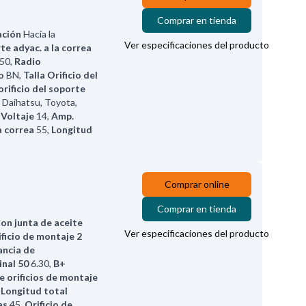
Comprar en tienda
ación
Hacia la
Ver especificaciones del producto
te adyac. a la correa
.50
,
Radio
o
BN
,
Talla Orificio del
orificio del soporte
Daihatsu, Toyota,
,
Voltaje
14
,
Amp.
la correa
55
,
Longitud
Comprar online
Comprar en tienda
on junta de aceite
Ver especificaciones del producto
ficio de montaje 2
ancia de
nal 50
6.30
,
B+
e orificios de montaje
,
Longitud total
as
45
,
Orificio de