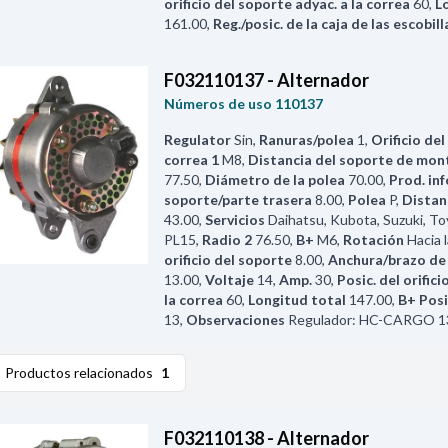
orificio del soporte adyac. a la correa
60
,
L
161.00
,
Reg./posic. de la caja de las escobill
F032110137 - Alternador
Números de uso
110137
Regulator
Sin
,
Ranuras/polea
1
,
Orificio del
correa 1
M8
,
Distancia del soporte de mon
77.50
,
Diámetro de la polea
70.00
,
Prod. inf
soporte/parte trasera
8.00
,
Polea
P
,
Distan
43.00
,
Servicios
Daihatsu, Kubota, Suzuki, T
PL15
,
Radio 2
76.50
,
B+
M6
,
Rotación
Hacia 
orificio del soporte
8.00
,
Anchura/brazo de
13.00
,
Voltaje
14
,
Amp.
30
,
Posic. del orific
la correa
60
,
Longitud total
147.00
,
B+ Posi
13
,
Observaciones
Regulador: HC-CARGO 1
Productos relacionados
1
F032110138 - Alternador