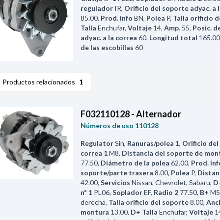
regulador
IR
,
Orificio del soporte adyac. a 
85.00
,
Prod. info
BN
,
Polea
P
,
Talla orificio 
Talla
Enchufar
,
Voltaje
14
,
Amp.
55
,
Posic. d
adyac. a la correa
60
,
Longitud total
165.00
de las escobillas
60
Productos relacionados
1
F032110128 - Alternador
Números de uso
110128
Regulator
Sin
,
Ranuras/polea
1
,
Orificio del
correa 1
M8
,
Distancia del soporte de mon
77.50
,
Diámetro de la polea
62.00
,
Prod. inf
soporte/parte trasera
8.00
,
Polea
P
,
Distan
42.00
,
Servicios
Nissan, Chevrolet, Sabaru
,
D
nº 1
PL06
,
Soplador
EF
,
Radio 2
77.50
,
B+
M5
derecha
,
Talla orificio del soporte
8.00
,
Anch
montura
13.00
,
D+ Talla
Enchufar
,
Voltaje
1