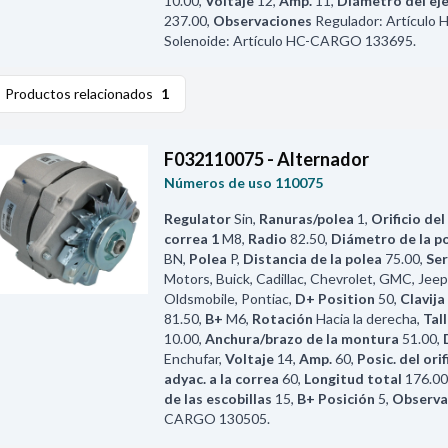
10.00
,
Voltaje
12
,
Amp.
11
,
Diámetro del ej
237.00
,
Observaciones
Regulador: Artícul
Solenoide: Artículo HC-CARGO 133695.
Productos relacionados
1
F032110075 - Alternador
Números de uso
110075
Regulator
Sin
,
Ranuras/polea
1
,
Orificio del
correa 1
M8
,
Radio
82.50
,
Diámetro de la p
BN
,
Polea
P
,
Distancia de la polea
75.00
,
Ser
Motors, Buick, Cadillac, Chevrolet, GMC, Jeep,
Oldsmobile, Pontiac
,
D+ Position
50
,
Clavija 
81.50
,
B+
M6
,
Rotación
Hacia la derecha
,
Tal
10.00
,
Anchura/brazo de la montura
51.00
,
Enchufar
,
Voltaje
14
,
Amp.
60
,
Posic. del ori
adyac. a la correa
60
,
Longitud total
176.00
de las escobillas
15
,
B+ Posición
5
,
Observa
CARGO 130505.