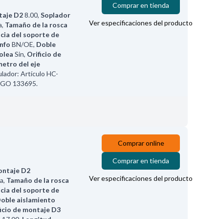
Comprar en tienda
taje D2
8.00
,
Soplador
Ver especificaciones del producto
a
,
Tamaño de la rosca
cia del soporte de
info
BN/OE
,
Doble
olea
Sin
,
Orificio de
etro del eje
lador: Artículo HC-
RGO 133695.
Comprar online
Comprar en tienda
montaje D2
Ver especificaciones del producto
ha
,
Tamaño de la rosca
cia del soporte de
oble aislamiento
ficio de montaje D3