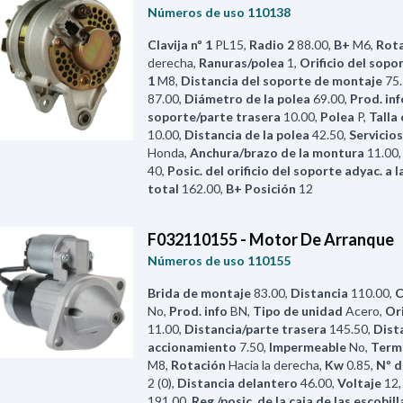
Números de uso
110138
Clavija nº 1
PL15
,
Radio 2
88.00
,
B+
M6
,
Rot
derecha
,
Ranuras/polea
1
,
Orificio del sopor
1
M8
,
Distancia del soporte de montaje
75
87.00
,
Diámetro de la polea
69.00
,
Prod. inf
soporte/parte trasera
10.00
,
Polea
P
,
Talla 
10.00
,
Distancia de la polea
42.50
,
Servicios
Honda
,
Anchura/brazo de la montura
11.00
40
,
Posic. del orificio del soporte adyac. a 
total
162.00
,
B+ Posición
12
F032110155 - Motor De Arranque
Números de uso
110155
Brida de montaje
83.00
,
Distancia
110.00
,
C
No
,
Prod. info
BN
,
Tipo de unidad
Acero
,
Ori
11.00
,
Distancia/parte trasera
145.50
,
Dist
accionamiento
7.50
,
Impermeable
No
,
Termi
M8
,
Rotación
Hacia la derecha
,
Kw
0.85
,
Nº d
2 (0)
,
Distancia delantero
46.00
,
Voltaje
12
191.00
,
Reg./posic. de la caja de las escobill