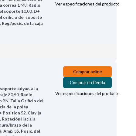
Ver especificaciones del producto
la correa 1
M8
,
Radio
del soporte
10.00
,
D+
el orificio del soporte
,
Reg./posic. de la caja
Comprar online
Comprar en tienda
 soporte adyac. a la
Ver especificaciones del producto
taje
80.50
,
Radio
o
BN
,
Talla Orificio del
cia de la polea
+ Position
52
,
Clavija
,
Rotación
Hacia la
ura/brazo de la
4
,
Amp.
35
,
Posic. del