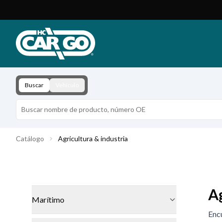
Catálogo de productos
Descargar
Contacto
Buscar
Vehículo
Catálogo
Agricultura & industria
Ag
Marítimo
Encu