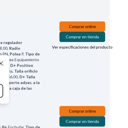
Comprar online
Comprar en tienda
de regulador
Ver especificaciones del producto
8.00
,
Radio
o
BN
,
Polea
P
,
Tipo de
ervicios
Equipamiento
rador
,
D+ Position
Close
derecha
,
Talla orificio
tura
56.00
,
D+ Talla
del soporte adyac. a la
. de la caja de las
Comprar online
Comprar en tienda
0
,
B+
Enchufar
,
Tipo de