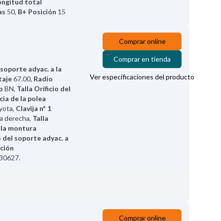
ongitud total
as
50
,
B+ Posición
15
Comprar online
Comprar en tienda
 soporte adyac. a la
Ver especificaciones del producto
taje
67.00
,
Radio
o
BN
,
Talla Orificio del
cia de la polea
oyota
,
Clavija nº 1
la derecha
,
Talla
 la montura
io del soporte adyac. a
ción
30627.
Comprar online