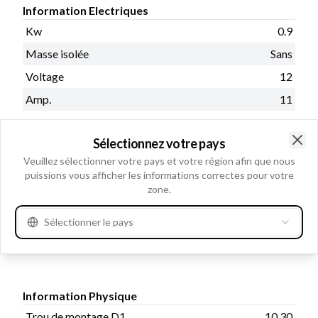
Information Electriques
Kw
0.9
Masse isolée
Sans
Voltage
12
Amp.
11
Sélectionnez votre pays
Clo
Information Catalogues
Veuillez sélectionner votre pays et votre région afin que nous
puissions vous afficher les informations correctes pour votre
Prod. info
BN/OE
zone.
Régulateur: HC-CARGO
Remarques
235781. Electro vanne:
Sélectionner le pays
HC-CARGO 133695.
Information Physique
Trou de montage D1
10.30