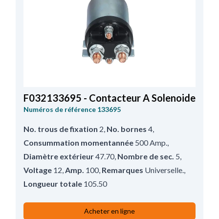
F032133695 - Contacteur A Solenoide
Numéros de référence
133695
No. trous de fixation
2
,
No. bornes
4
,
Consummation momentannée
500 Amp.
,
Diamètre extérieur
47.70
,
Nombre de sec.
5
,
Voltage
12
,
Amp.
100
,
Remarques
Universelle.
,
Longueur totale
105.50
Acheter en ligne