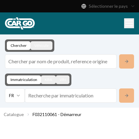
Sélectionner le pays
Catalogue de produits
Télécharger
Contact
Chercher
Véhicule
Immatriculation
KBA
VIN
FR
Catalogue
F032110061 - Démarreur