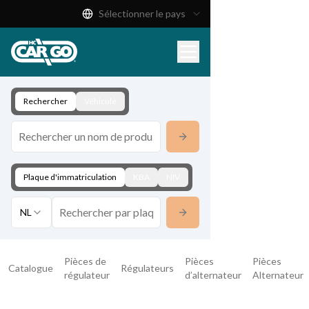
Sélectionner le pays
Catalogue de produits
Télécharger
Contact
Rechercher
Véhicule
Plaque d'immatriculation
KBA
NIV
NL
Pièces de
Pièces
Pièces
Catalogue
Régulateurs
régulateur
d’alternateur
Alternateur