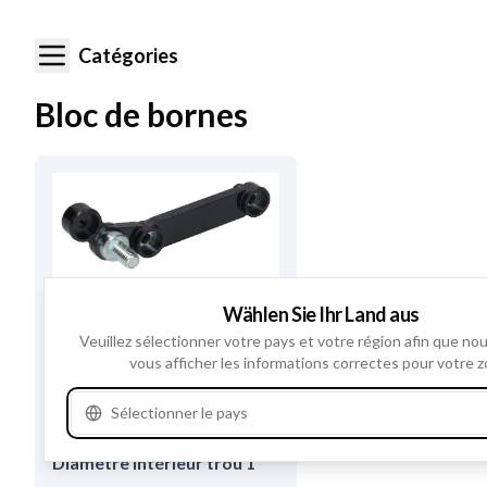
Catégories
Bloc de bornes
F032335065 - Bloc
Wählen Sie Ihr Land aus
D’assemblage
Veuillez sélectionner votre pays et votre région afin que no
Numéros de référence
335065
vous afficher les informations correctes pour votre z
Type
Seul
,
Sélectionner le pays
Longueur
M10-1.50
,
Diamètre intérieur trou 1