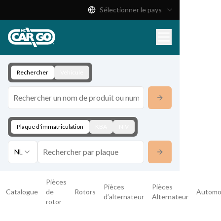
Sélectionner le pays
Catalogue de produits
Télécharger
Contact
Rechercher
Véhicule
Plaque d'immatriculation
KBA
NIV
NL
Pièces
Pièces
Pièces
Catalogue
de
Rotors
Automo
d’alternateur
Alternateur
rotor