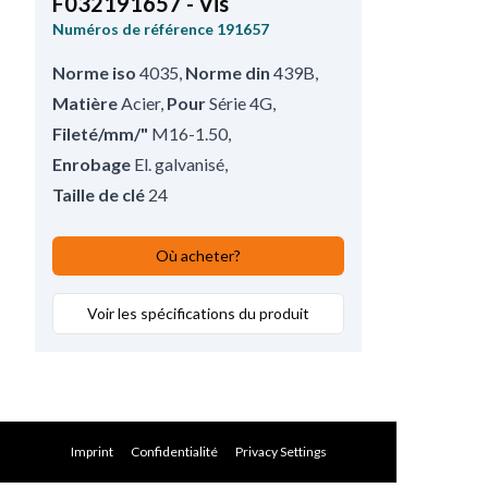
F032191657 - Vis
Numéros de référence
191657
Norme iso
4035
,
Norme din
439B
,
Matière
Acier
,
Pour
Série 4G
,
Fileté/mm/"
M16-1.50
,
Enrobage
El. galvanisé
,
Taille de clé
24
Où acheter?
Voir les spécifications du produit
Imprint
Confidentialité
Privacy Settings