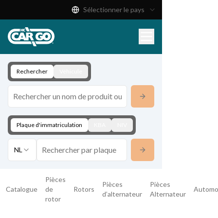
Sélectionner le pays
Catalogue de produits
Télécharger
Contact
Rechercher
Véhicule
Plaque d'immatriculation
KBA
NIV
NL
Pièces
Pièces
Pièces
Catalogue
de
Rotors
Automo
d’alternateur
Alternateur
rotor