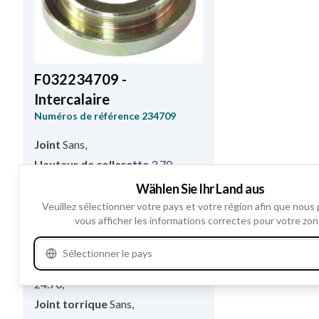
F032234709 -
Intercalaire
Numéros de référence
234709
Joint
Sans
,
Hauteur de collerette
3.70
,
Diamètre intérieur
17.20
,
Wählen Sie Ihr Land aus
Matière
Acier
,
Veuillez sélectionner votre pays et votre région afin que nous
vous afficher les informations correctes pour votre zon
Diamètre extérieur
33.00
,
Embase
Avec
,
Sélectionner le pays
Diamètre Extérieurcollare
24.70
,
Joint torrique
Sans
,