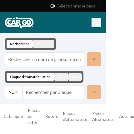
Sélectionner le pays
Catalogue de produits
Télécharger
Contact
Rechercher
Véhicule
Plaque d'immatriculation
KBA
NIV
NL
Pièces
Pièces
Pièces
Catalogue
de
Rotors
Automo
d’alternateur
Alternateur
rotor