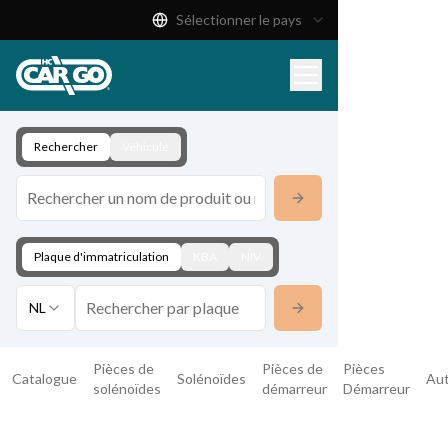
Sélectionner le pays
Catalogue de produits
Télécharger
Contact
Rechercher
Véhicule
Plaque d'immatriculation
KBA
NIV
NL
Pièces de
Pièces de
Pièces
Catalogue
Solénoïdes
Au
solénoïdes
démarreur
Démarreur