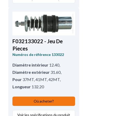
F032133022 - Jeu De
Pieces
Numéros de référence
133022
Diamètre intérieur
12.40
,
Diamètre extérieur
31.60
,
Pour
37MT, 41MT, 42MT
,
Longueur
132.20
Où acheter?
Voir les spécifications du produit