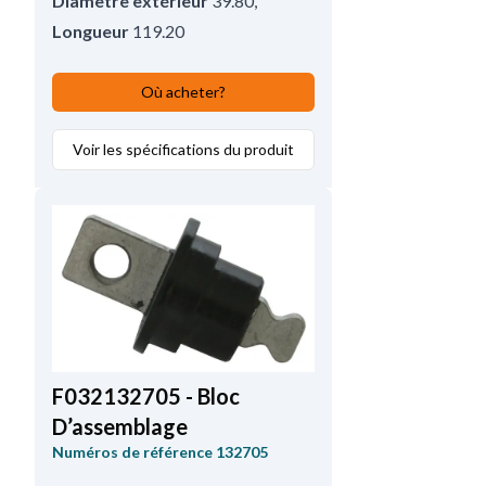
Diamètre extérieur
39.80
,
Longueur
119.20
Où acheter?
Voir les spécifications du produit
F032132705 - Bloc
D’assemblage
Numéros de référence
132705