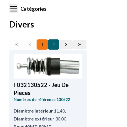
Catégories
Divers
1
2
F032130522 - Jeu De
Pieces
Numéros de référence
130522
Diamètre intérieur
11.40
,
Diamètre extérieur
30.00
,
Pour
40MT, 50MT
,