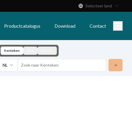
Selecteer land
Productcatalogus
Download
Contact
Kenteken
KBA
Chassis
NL