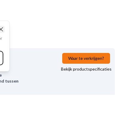
Close
or
Waar te verkrijgen?
Bekijk productspecificaties
e
nd tussen