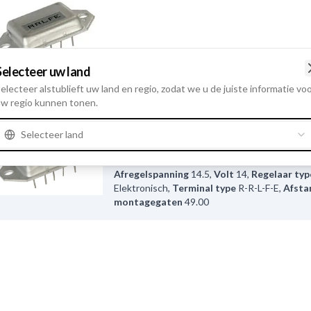
Selecteer uw land
14 V
electeer alstublieft uw land en regio, zodat we u de juiste informatie vo
w regio kunnen tonen.
F032132434 - EL Veldregelaar
Selecteer land
Gebruiksnummer
132434
Afregelspanning
14.5
,
Volt
14
,
Regelaar typ
Elektronisch
,
Terminal type
R-R-L-F-E
,
Afsta
montagegaten
49.00