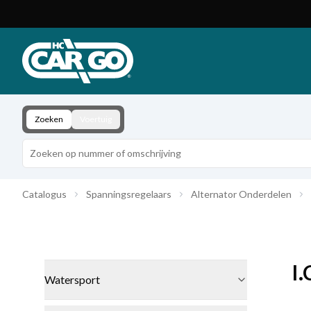
Productcatalogus
Download
Contact
Zoeken
Voertuig
Catalogus
Spanningsregelaars
Alternator Onderdelen
I.
Watersport