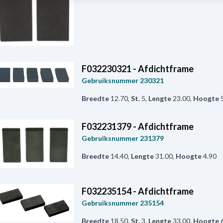
F032230321 - Afdichtframe
Gebruiksnummer
230321
Breedte
12.70
,
St.
5
,
Lengte
23.00
,
Hoogte
F032231379 - Afdichtframe
Gebruiksnummer
231379
Breedte
14.40
,
Lengte
31.00
,
Hoogte
4.90
F032235154 - Afdichtframe
Gebruiksnummer
235154
Breedte
18.50
,
St.
3
,
Lengte
33.00
,
Hoogte