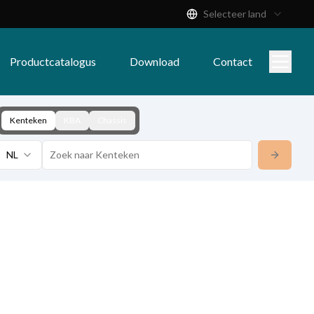
Selecteer land
Productcatalogus
Download
Contact
Kenteken
KBA
Chassis
NL