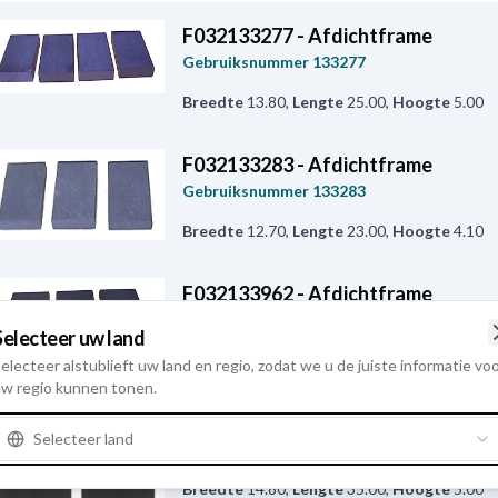
F032133277 - Afdichtframe
Gebruiksnummer
133277
Breedte
13.80
,
Lengte
25.00
,
Hoogte
5.00
F032133283 - Afdichtframe
Gebruiksnummer
133283
Breedte
12.70
,
Lengte
23.00
,
Hoogte
4.10
F032133962 - Afdichtframe
Gebruiksnummer
133962
Selecteer uw land
Breedte
17.60
,
Lengte
33.00
,
Hoogte
4.90
electeer alstublieft uw land en regio, zodat we u de juiste informatie vo
w regio kunnen tonen.
F032137153 - Afdichtframe
Selecteer land
Gebruiksnummer
137153
Breedte
14.80
,
Lengte
35.00
,
Hoogte
5.00