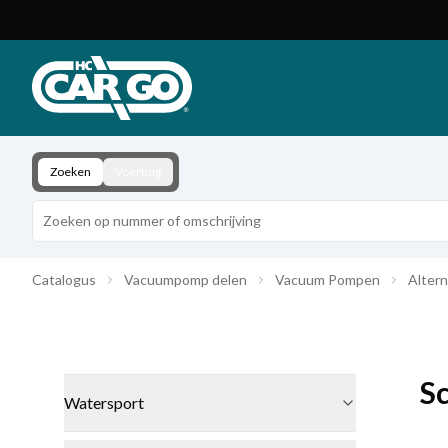
Productcatalogus
Download
Contact
Zoeken
Voertuig
Catalogus
Vacuumpomp delen
Vacuum Pompen
Alter
S
Watersport