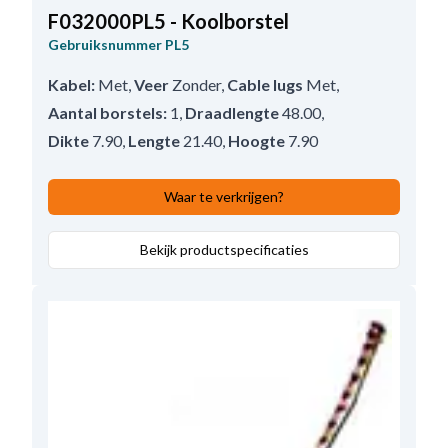
F032000PL5 - Koolborstel
Gebruiksnummer
PL5
Kabel:
Met
,
Veer
Zonder
,
Cable lugs
Met
,
Aantal borstels:
1
,
Draadlengte
48.00
,
Dikte
7.90
,
Lengte
21.40
,
Hoogte
7.90
Waar te verkrijgen?
Bekijk productspecificaties