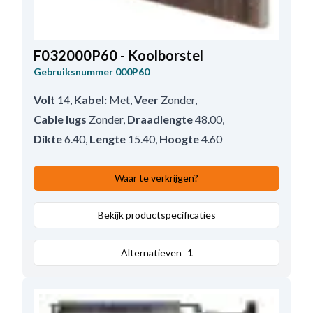
F032000P60 - Koolborstel
Gebruiksnummer
000P60
Volt
14
,
Kabel:
Met
,
Veer
Zonder
,
Cable lugs
Zonder
,
Draadlengte
48.00
,
Dikte
6.40
,
Lengte
15.40
,
Hoogte
4.60
Waar te verkrijgen?
Bekijk productspecificaties
Alternatieven
1