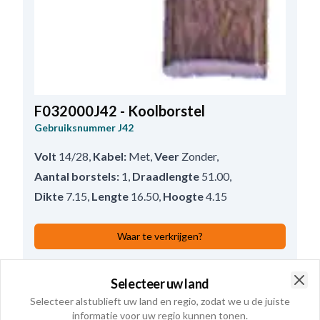
F032000J42 - Koolborstel
Gebruiksnummer
J42
Volt
14/28
,
Kabel:
Met
,
Veer
Zonder
,
Aantal borstels:
1
,
Draadlengte
51.00
,
Dikte
7.15
,
Lengte
16.50
,
Hoogte
4.15
Waar te verkrijgen?
Bekijk productspecificaties
Selecteer uw land
Clo
Selecteer alstublieft uw land en regio, zodat we u de juiste
Alternatieven
1
informatie voor uw regio kunnen tonen.