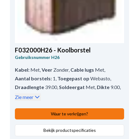
F032000H26 - Koolborstel
Gebruiksnummer
H26
Kabel:
Met
,
Veer
Zonder
,
Cable lugs
Met
,
Aantal borstels:
1
,
Toegepast op
Webasto
,
Draadlengte
39.00
,
Soldeergat
Met
,
Dikte
9.00
,
Lengte
16.80
,
Hoogte
6.00
Zie meer
Waar te verkrijgen?
Bekijk productspecificaties