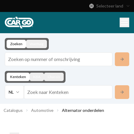
Selecteer land
Productcatalogus
Download
Contact
Zoeken
Voertuig
Kenteken
KBA
Chassis
NL
Catalogus
Automotive
Alternator onderdelen