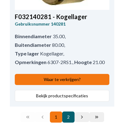
F032140281 - Kogellager
Gebruiksnummer
140281
Binnendiameter
35.00
,
Buitendiameter
80.00
,
Type lager
Kogellager
,
Opmerkingen
6307-2RS1.
,
Hoogte
21.00
Waar te verkrijgen?
Bekijk productspecificaties
1
2