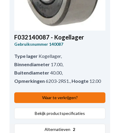
F032140087 - Kogellager
Gebruiksnummer
140087
Type lager
Kogellager
,
Binnendiameter
17.00
,
Buitendiameter
40.00
,
Opmerkingen
6203-2RS1.
,
Hoogte
12.00
Waar te verkrijgen?
Bekijk productspecificaties
Alternatieven
2