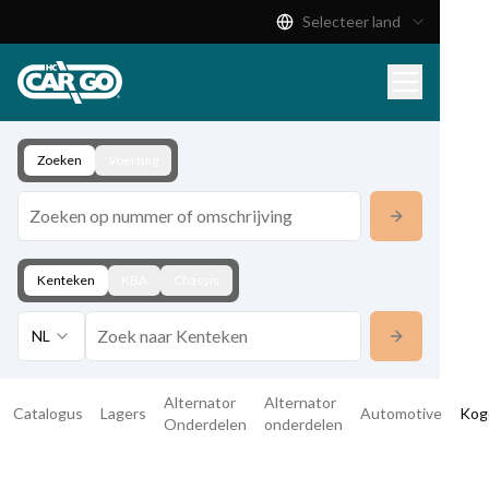
Selecteer land
Productcatalogus
Download
Contact
Zoeken
Voertuig
Kenteken
KBA
Chassis
NL
Alternator
Alternator
Catalogus
Lagers
Automotive
Kog
Onderdelen
onderdelen