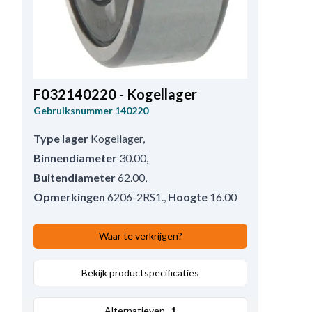
F032140220 - Kogellager
Gebruiksnummer
140220
Type lager
Kogellager
,
Binnendiameter
30.00
,
Buitendiameter
62.00
,
Opmerkingen
6206-2RS1.
,
Hoogte
16.00
Waar te verkrijgen?
Bekijk productspecificaties
Alternatieven
1