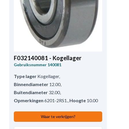
F032140081 - Kogellager
Gebruiksnummer
140081
Type lager
Kogellager
,
Binnendiameter
12.00
,
Buitendiameter
32.00
,
Opmerkingen
6201-2RS1.
,
Hoogte
10.00
Waar te verkrijgen?