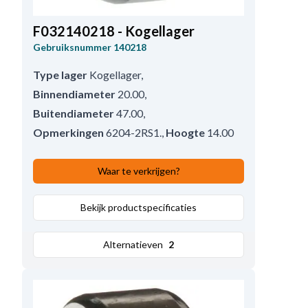
F032140218 - Kogellager
Gebruiksnummer
140218
Type lager
Kogellager
,
Binnendiameter
20.00
,
Buitendiameter
47.00
,
Opmerkingen
6204-2RS1.
,
Hoogte
14.00
Waar te verkrijgen?
Bekijk productspecificaties
Alternatieven
2