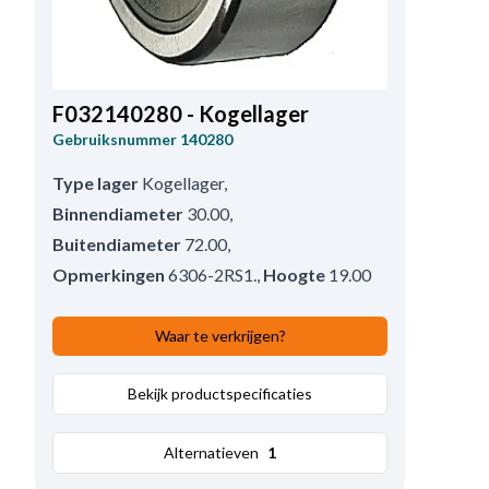
F032140280 - Kogellager
Gebruiksnummer
140280
Type lager
Kogellager
,
Binnendiameter
30.00
,
Buitendiameter
72.00
,
Opmerkingen
6306-2RS1.
,
Hoogte
19.00
Waar te verkrijgen?
Bekijk productspecificaties
Alternatieven
1