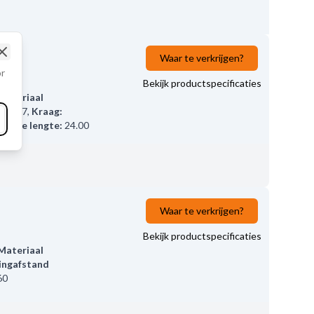
Waar te verkrijgen?
Close
or
Bekijk productspecificaties
Materiaal
p
A127
,
Kraag:
Totale lengte:
24.00
Waar te verkrijgen?
Bekijk productspecificaties
Materiaal
ingafstand
60