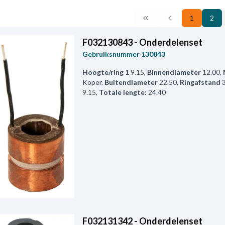
1
2
F032130843 - Onderdelenset
Gebruiksnummer
130843
Hoogte/ring 1
9.15
,
Binnendiameter
12.00
,
Koper
,
Buitendiameter
22.50
,
Ringafstand
9.15
,
Totale lengte:
24.40
F032131342 - Onderdelenset