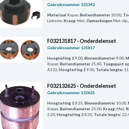
Gebruiksnummer
131342
Materiaal
Koper
,
Buitendiameter
30.00
,
To
Linksom
,
Kraag:
Met
,
Opmerkingen
Met clip.
F032131817 - Onderdelenset
Gebruiksnummer
131817
Hoogte/ring 1
9.00
,
Binnendiameter
9.00
,
M
Koper
,
Buitendiameter
25.40
,
Toegepast o
A133
,
Hoogte/ring 2
9.00
,
Totale lengte:
11
F032132625 - Onderdelenset
Gebruiksnummer
132625
Hoogte/ring 1
8.35
,
Binnendiameter
10.00
,
Koper
,
Buitendiameter
25.00
,
Kraag:
Met
,
R
2.20
,
Hoogte/ring 2
8.35
,
Totale lengte:
22.