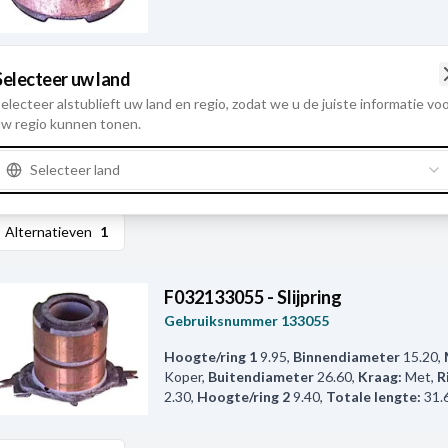
Selecteer uw land
F032132642 - Onderdelenset
Gebruiksnummer
132642
electeer alstublieft uw land en regio, zodat we u de juiste informatie vo
w regio kunnen tonen.
Hoogte/ring 1
8.50
,
Binnendiameter
17.00
,
Koper
,
Buitendiameter
26.60
,
Toegepast o
Selecteer land
Met
,
Ringafstand
1.45
,
Hoogte/ring 2
8.50
,
Alternatieven
1
F032133055 - Slijpring
Gebruiksnummer
133055
Hoogte/ring 1
9.95
,
Binnendiameter
15.20
,
Koper
,
Buitendiameter
26.60
,
Kraag:
Met
,
R
2.30
,
Hoogte/ring 2
9.40
,
Totale lengte:
31.