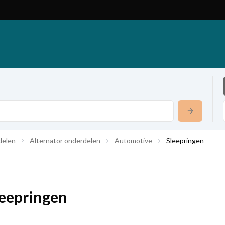
delen
Alternator onderdelen
Automotive
Sleepringen
leepringen