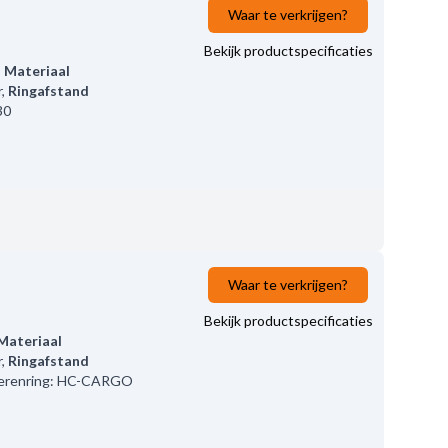
Waar te verkrijgen?
Bekijk productspecificaties
,
Materiaal
r
,
Ringafstand
30
Waar te verkrijgen?
Bekijk productspecificaties
Materiaal
r
,
Ringafstand
erenring: HC-CARGO