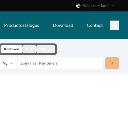
Selecteer land
Productcatalogus
Download
Contact
Kenteken
KBA
Chassis
NL