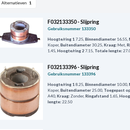
Alternatieven
1
F032133350 - Slijpring
Gebruiksnummer
133350
Hoogte/ring 1
7.25
,
Binnendiameter
16.55
,
Koper
,
Buitendiameter
30.25
,
Kraag:
Met
,
R
1.45
,
Hoogte/ring 2
7.15
,
Totale lengte:
27.
F032133396 - Slijpring
Gebruiksnummer
133396
Hoogte/ring 1
8.25
,
Binnendiameter
10.00
,
Koper
,
Buitendiameter
25.00
,
Toegepast o
A40
,
Kraag:
Zonder
,
Ringafstand
1.65
,
Hoogt
lengte:
22.50