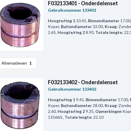
F032133401 - Onderdelenset
Gebruiksnummer
133401
Hoogte/ring 1
10.45
,
Binnendiameter
17.00
Koper
,
Buitendiameter
32.00
,
Kraag:
Zonde
2.65
,
Hoogte/ring 2
8.90
,
Totale lengte:
22.
Alternatieven
1
F032133402 - Onderdelenset
Gebruiksnummer
133402
Hoogte/ring 1
9.45
,
Binnendiameter
17.00
,
Koper
,
Buitendiameter
28.00
,
Kraag:
Zonde
2.60
,
Hoogte/ring 2
9.35
,
Opmerkingen
Kop
135660.
,
Totale lengte:
22.10