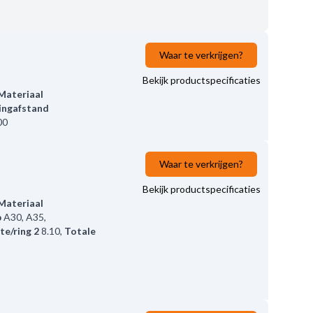
Waar te verkrijgen?
Bekijk productspecificaties
Materiaal
ingafstand
00
Waar te verkrijgen?
Bekijk productspecificaties
Materiaal
p
A30, A35,
e/ring 2
8.10
,
Totale