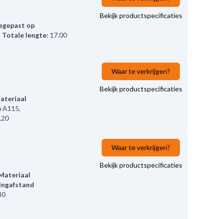
Bekijk productspecificaties
egepast op
,
Totale lengte:
17.00
Waar te verkrijgen?
Bekijk productspecificaties
ateriaal
p
A115,
.20
Waar te verkrijgen?
Bekijk productspecificaties
Materiaal
ingafstand
40