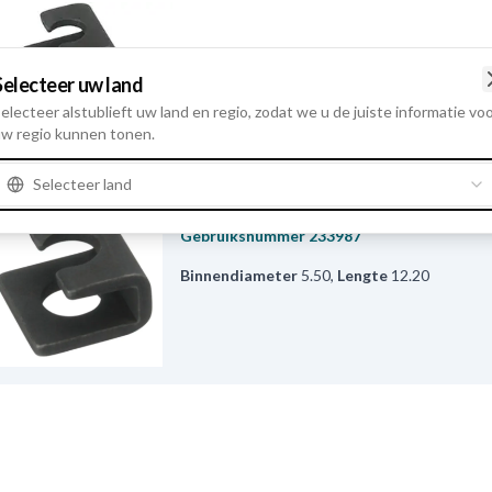
Selecteer uw land
electeer alstublieft uw land en regio, zodat we u de juiste informatie vo
Diverse
w regio kunnen tonen.
Selecteer land
F032233987 - Statorwikkeling
Gebruiksnummer
233987
Binnendiameter
5.50
,
Lengte
12.20