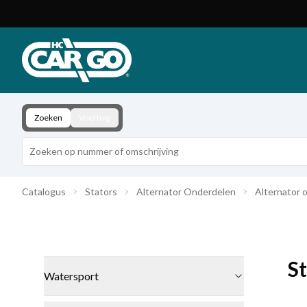
Productcatalogus
Download
Contact
Zoeken
Voertuig
Catalogus
Stators
Alternator Onderdelen
Alternator 
S
Watersport