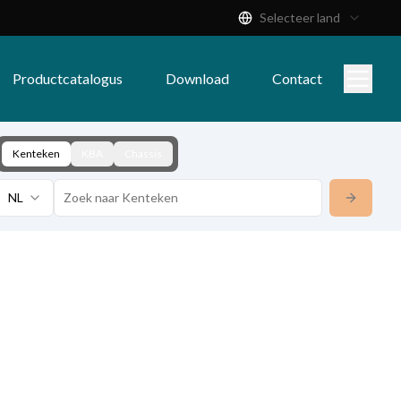
Selecteer land
Productcatalogus
Download
Contact
Kenteken
KBA
Chassis
NL