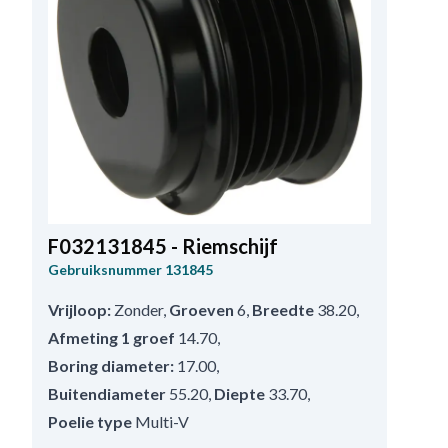
F032131845 - Riemschijf
Gebruiksnummer
131845
Vrijloop:
Zonder
,
Groeven
6
,
Breedte
38.20
,
Afmeting 1 groef
14.70
,
Boring diameter:
17.00
,
Buitendiameter
55.20
,
Diepte
33.70
,
Poelie type
Multi-V