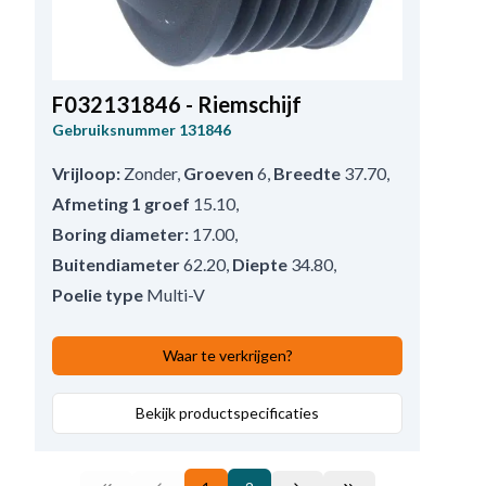
F032131846 - Riemschijf
Gebruiksnummer
131846
Vrijloop:
Zonder
,
Groeven
6
,
Breedte
37.70
,
Afmeting 1 groef
15.10
,
Boring diameter:
17.00
,
Buitendiameter
62.20
,
Diepte
34.80
,
Poelie type
Multi-V
Waar te verkrijgen?
Bekijk productspecificaties