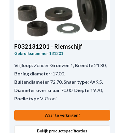
F032131201 - Riemschijf
Gebruiksnummer
131201
Vrijloop:
Zonder
,
Groeven
1
,
Breedte
21.80
,
Boring diameter:
17.00
,
Buitendiameter
72.70
,
Snaar type:
A=9.5
,
Diameter over snaar
70.00
,
Diepte
19.20
,
Poelie type
V-Groef
Waar te verkrijgen?
Bekijk productspecificaties