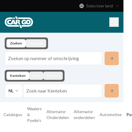
Selecteer land
Productcatalogus
Download
Contact
Zoeken
Voertuig
Kenteken
KBA
Chassis
NL
Waaiers
Alternator
Alternator
Catalogus
&
Automotive
Poe
Onderdelen
onderdelen
Poelie's