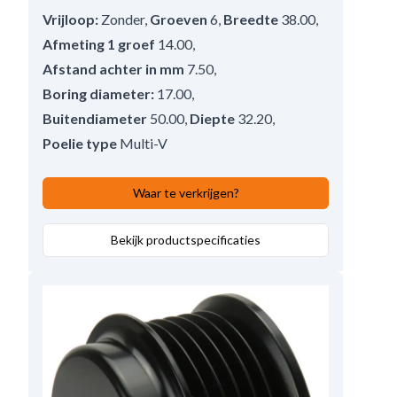
Vrijloop:
Zonder
,
Groeven
6
,
Breedte
38.00
,
Afmeting 1 groef
14.00
,
Afstand achter in mm
7.50
,
Boring diameter:
17.00
,
Buitendiameter
50.00
,
Diepte
32.20
,
Poelie type
Multi-V
Waar te verkrijgen?
Bekijk productspecificaties