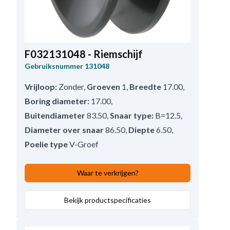
F032131048 - Riemschijf
Gebruiksnummer
131048
Vrijloop:
Zonder
,
Groeven
1
,
Breedte
17.00
,
Boring diameter:
17.00
,
Buitendiameter
83.50
,
Snaar type:
B=12.5
,
Diameter over snaar
86.50
,
Diepte
6.50
,
Poelie type
V-Groef
Waar te verkrijgen?
Bekijk productspecificaties