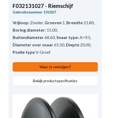
F032131027 - Riemschijf
Gebruiksnummer
131027
Vrijloop:
Zonder
,
Groeven
1
,
Breedte
21.80
,
Boring diameter:
15.00
,
Buitendiameter
68.60
,
Snaar type:
A=9.5
,
Diameter over snaar
65.50
,
Diepte
20.00
,
Poelie type
V-Groef
Waar te verkrijgen?
Bekijk productspecificaties