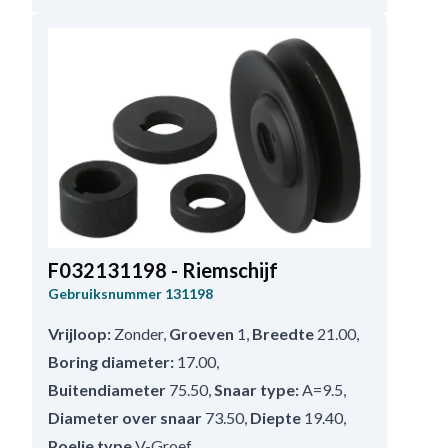
F032131198 - Riemschijf
Gebruiksnummer
131198
Vrijloop:
Zonder
,
Groeven
1
,
Breedte
21.00
,
Boring diameter:
17.00
,
Buitendiameter
75.50
,
Snaar type:
A=9.5
,
Diameter over snaar
73.50
,
Diepte
19.40
,
Poelie type
V-Groef