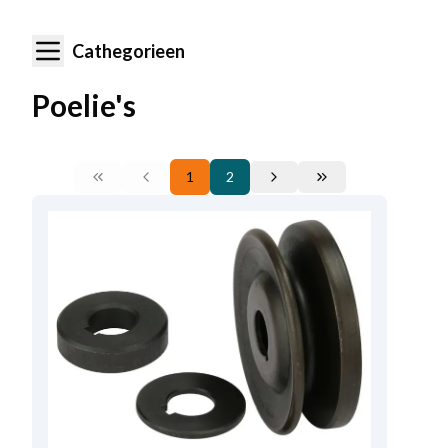
Cathegorieen
Poelie's
1
2