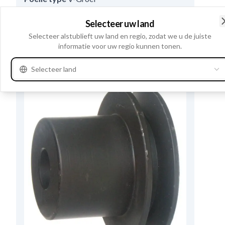
Selecteer uw land
Waar te verkrijgen?
Selecteer alstublieft uw land en regio, zodat we u de juiste
informatie voor uw regio kunnen tonen.
Bekijk productspecificaties
Selecteer land