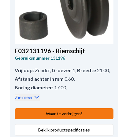
F032131196 - Riemschijf
Gebruiksnummer
131196
Vrijloop:
Zonder
,
Groeven
1
,
Breedte
21.00
,
Afstand achter in mm
0.60
,
Boring diameter:
17.00
,
Buitendiameter
68.00
,
Snaar type:
A=9.5
,
Zie meer
Diameter over snaar
68.00
,
Diepte
17.00
,
Poelie type
V-Groef
Waar te verkrijgen?
Bekijk productspecificaties