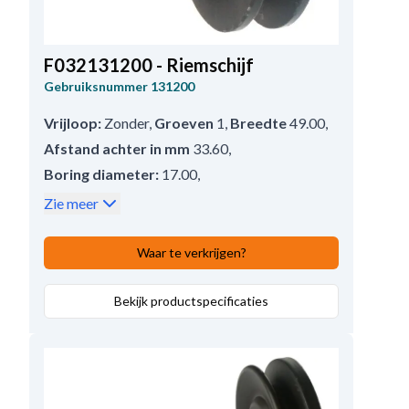
F032131200 - Riemschijf
Gebruiksnummer
131200
Vrijloop:
Zonder
,
Groeven
1
,
Breedte
49.00
,
Afstand achter in mm
33.60
,
Boring diameter:
17.00
,
Buitendiameter
67.00
,
Snaar type:
A=9.5
,
Zie meer
Diameter over snaar
67.50
,
Diepte
31.00
,
Poelie type
V-Groef
Waar te verkrijgen?
Bekijk productspecificaties