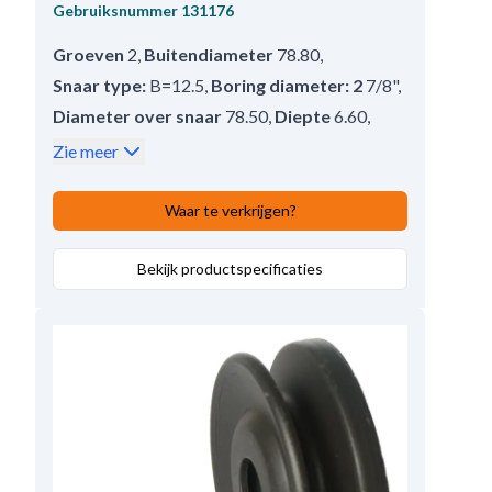
Gebruiksnummer
131176
Groeven
2
,
Buitendiameter
78.80
,
Snaar type:
B=12.5
,
Boring diameter: 2
7/8"
,
Diameter over snaar
78.50
,
Diepte
6.60
,
Vrijloop:
Zonder
,
Breedte
40.00
,
Zie meer
Afstand achter in mm
4.60
,
Boring diameter:
22.23
,
Waar te verkrijgen?
Toegepast op
25SI, 27SI/200, 29SI, 30SI
,
Opmerkingen
Bekijk productspecificaties
Bore dia.: 7/8"
,
Poelie type
Dubbele V-Groef