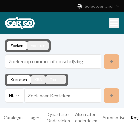
Selecteer land
Productcatalogus
Download
Contact
Zoeken
Voertuig
Kenteken
KBA
Chassis
NL
Dynastarter
Alternator
Catalogus
Lagers
Automotive
Kog
Onderdelen
onderdelen