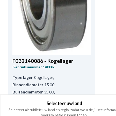
F032140086 - Kogellager
Gebruiksnummer
140086
Type lager
Kogellager
,
Binnendiameter
15.00
,
Buitendiameter
35.00
,
Opmerkingen
6202-2Z.
,
Hoogte
11.00
Selecteer uw land
Selecteer alstublieft uw land en regio, zodat we u de juiste informa
Waar te verkrijgen?
voor uw regio kunnen tonen.