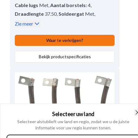
Cable lugs
Met
,
Aantal borstels:
4
,
Draadlengte
37.50
,
Soldeergat
Met
,
Dikte
8.92
,
Lengte
26.05
,
Zie meer
Opmerkingen
2 kW.
,
Hoogte
12.78
Waar te verkrijgen?
Bekijk productspecificaties
Selecteer uw land
Selecteer alstublieft uw land en regio, zodat we u de juiste
informatie voor uw regio kunnen tonen.