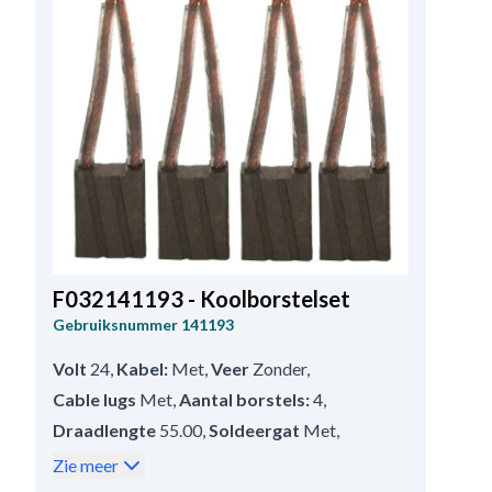
F032141193 - Koolborstelset
Gebruiksnummer
141193
Volt
24
,
Kabel:
Met
,
Veer
Zonder
,
Cable lugs
Met
,
Aantal borstels:
4
,
Draadlengte
55.00
,
Soldeergat
Met
,
Dikte
9.95
,
Lengte
26.50
,
Hoogte
19.80
Zie meer