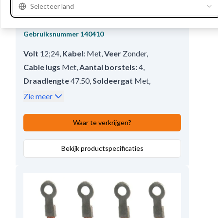
Selecteer land
F032140410 - Koolborstelset
Gebruiksnummer
140410
Volt
12;24
,
Kabel:
Met
,
Veer
Zonder
,
Cable lugs
Met
,
Aantal borstels:
4
,
Draadlengte
47.50
,
Soldeergat
Met
,
Dikte
8.90
,
Lengte
27.96
,
Zie meer
Opmerkingen
3 kW.
,
Hoogte
19.86
Waar te verkrijgen?
Bekijk productspecificaties