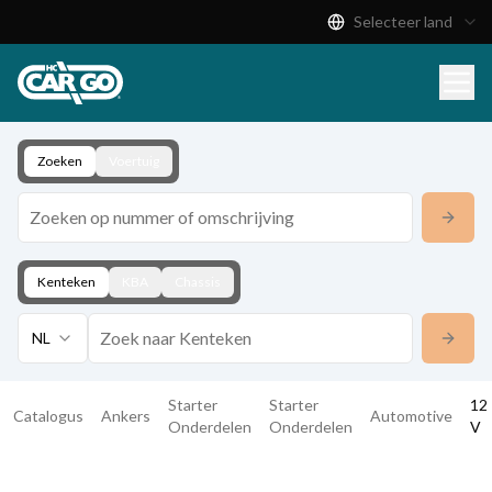
Selecteer land
Productcatalogus
Download
Contact
Zoeken
Voertuig
Kenteken
KBA
Chassis
NL
Starter
Starter
12
Catalogus
Ankers
Automotive
Onderdelen
Onderdelen
V