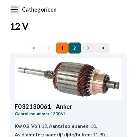
Cathegorieen
12 V
1
2
F032130061 - Anker
Gebruiksnummer
130061
Kw
0.8
,
Volt
12
,
Aantal spiebanen:
10
,
As diameter/ aandrijfzijde/buiten:
11.90
,