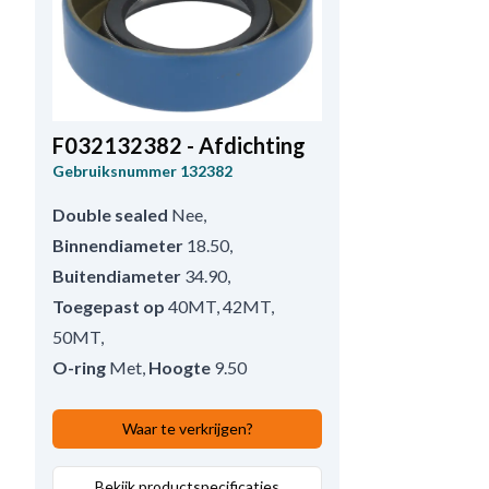
F032132382 - Afdichting
Gebruiksnummer
132382
Double sealed
Nee
,
Binnendiameter
18.50
,
Buitendiameter
34.90
,
Toegepast op
40MT, 42MT,
50MT
,
O-ring
Met
,
Hoogte
9.50
Waar te verkrijgen?
Bekijk productspecificaties