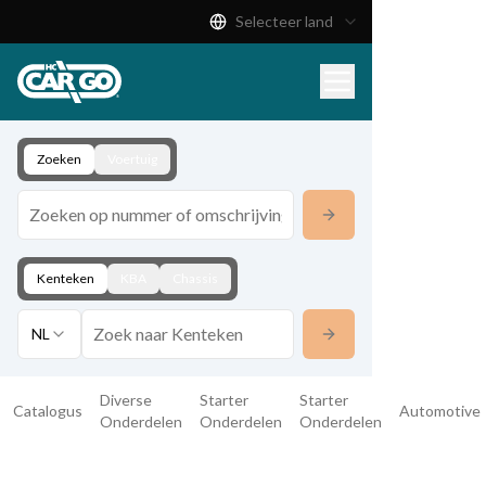
Selecteer land
Productcatalogus
Download
Contact
Zoeken
Voertuig
Kenteken
KBA
Chassis
NL
Diverse
Starter
Starter
Catalogus
Automotive
Onderdelen
Onderdelen
Onderdelen