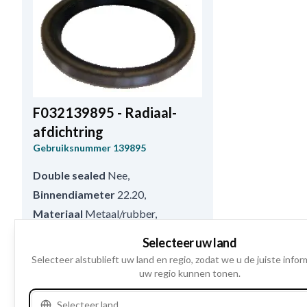
F032139895 - Radiaal-
afdichtring
Gebruiksnummer
139895
Double sealed
Nee
,
Binnendiameter
22.20
,
Materiaal
Metaal/rubber
,
Buitendiameter
28.60
,
Selecteer uw land
O-ring
Zonder
,
Hoogte
3.80
Selecteer alstublieft uw land en regio, zodat we u de juiste infor
uw regio kunnen tonen.
Waar te verkrijgen?
Selecteer land