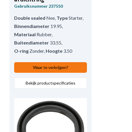
Gebruiksnummer
237550
Double sealed
Nee
,
Type
Starter
,
Binnendiameter
19.95
,
Materiaal
Rubber
,
Buitendiameter
33.55
,
O-ring
Zonder
,
Hoogte
3.50
Waar te verkrijgen?
Bekijk productspecificaties