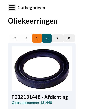
Cathegorieen
Oliekeerringen
1
2
F032131448 - Afdichting
Gebruiksnummer
131448