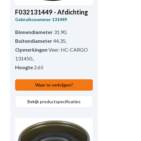
F032131449 - Afdichting
Gebruiksnummer
131449
Binnendiameter
31.90
,
Buitendiameter
44.35
,
Opmerkingen
Veer: HC-CARGO
131450.
,
Hoogte
2.65
Waar te verkrijgen?
Bekijk productspecificaties