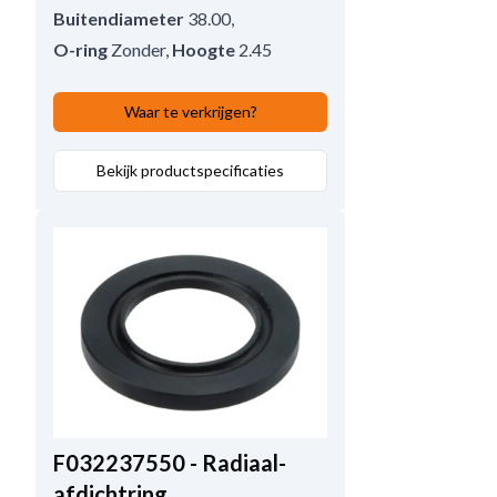
Buitendiameter
38.00
,
O-ring
Zonder
,
Hoogte
2.45
Waar te verkrijgen?
Bekijk productspecificaties
F032237550 - Radiaal-
afdichtring