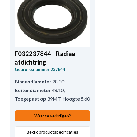
F032237844 - Radiaal-
afdichtring
Gebruiksnummer
237844
Binnendiameter
28.30
,
Buitendiameter
48.10
,
Toegepast op
39MT
,
Hoogte
5.60
Waar te verkrijgen?
Bekijk productspecificaties