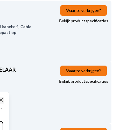
Waar te verkrijgen?
Bekijk productspecificaties
 kabels:
4
,
Cable
epast op
KELAAR
Waar te verkrijgen?
Bekijk productspecificaties
Close
or