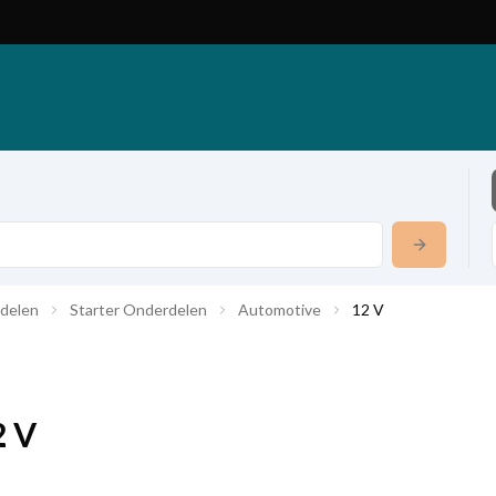
rdelen
Starter Onderdelen
Automotive
12 V
2 V