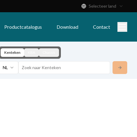
Selecteer land
Productcatalogus
Download
Contact
Kenteken
KBA
Chassis
NL