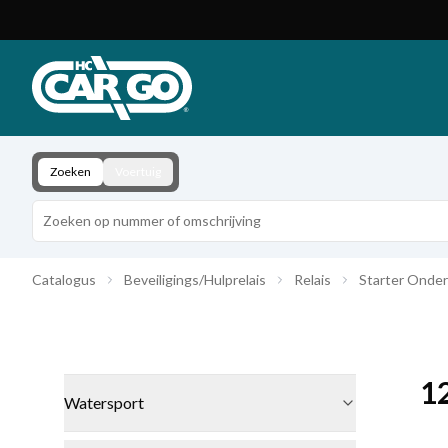
Productcatalogus
Download
Contact
Zoeken
Voertuig
Catalogus
Beveiligings/Hulprelais
Relais
Starter Onde
1
Watersport