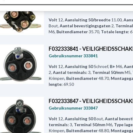
F032235699 - VEILIGHEIDSSCHA
Gebruiksnummer
235699
Volt
12
,
Aansluiting 50/breedte
11.00
,
Aans
Bout
,
Aantal bevestigingsgaten
2
,
Termina
M6
,
Buitendiameter
35.70
,
Totale lengte:
6
F032333841 - VEILIGHEIDSSCHA
Gebruiksnummer
333841
Volt
12
,
Aansluiting 50
Schroef
,
B+
M6
,
Aant
2
,
Aantal terminals:
3
,
Terminal 50/mm
M5
,
Krimpen
,
Buitendiameter
48.70
,
Montageg
lengte:
69.50
F032333847 - VEILIGHEIDSSCHA
Gebruiksnummer
333847
Volt
12
,
Aansluiting 50
Bout
,
Aantal bevest
terminals:
3
,
Terminal 50/mm
M6
,
Type lage
Krimpen
,
Buitendiameter
48.80
,
Montageg