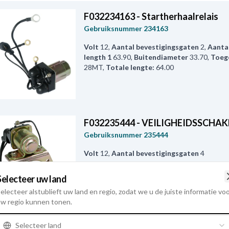
F032234163 - Startherhaalrelais
Gebruiksnummer
234163
Volt
12
,
Aantal bevestigingsgaten
2
,
Aantal
length 1
63.90
,
Buitendiameter
33.70
,
Toeg
28MT
,
Totale lengte:
64.00
F032235444 - VEILIGHEIDSSCHA
Gebruiksnummer
235444
Volt
12
,
Aantal bevestigingsgaten
4
Selecteer uw land
electeer alstublieft uw land en regio, zodat we u de juiste informatie vo
w regio kunnen tonen.
Selecteer land