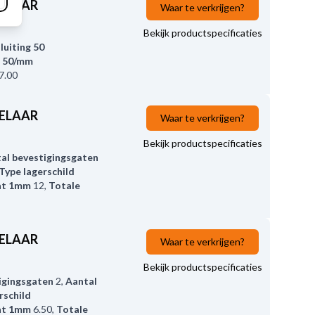
KELAAR
Waar te verkrijgen?
Bekijk productspecificaties
luiting 50
l 50/mm
7.00
KELAAR
Waar te verkrijgen?
Bekijk productspecificaties
al bevestigingsgaten
Type lagerschild
at 1mm
12
,
Totale
KELAAR
Waar te verkrijgen?
Bekijk productspecificaties
igingsgaten
2
,
Aantal
rschild
at 1mm
6.50
,
Totale