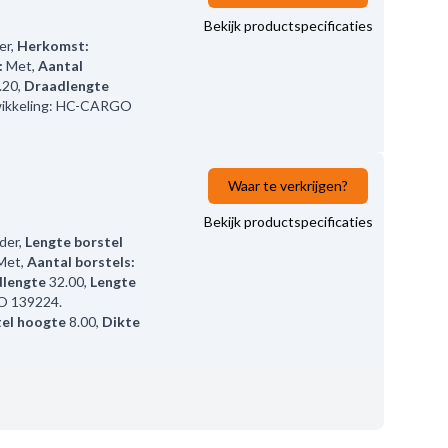
Bekijk productspecificaties
er
,
Herkomst:
:
Met
,
Aantal
.20
,
Draadlengte
wikkeling: HC-CARGO
Waar te verkrijgen?
Bekijk productspecificaties
der
,
Lengte borstel
Met
,
Aantal borstels:
lengte
32.00
,
Lengte
O 139224.
tel hoogte
8.00
,
Dikte