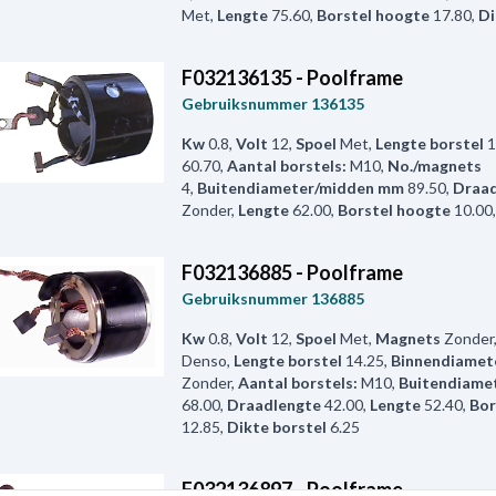
Met
,
Lengte
75.60
,
Borstel hoogte
17.80
,
Di
F032136135 - Poolframe
Gebruiksnummer
136135
Kw
0.8
,
Volt
12
,
Spoel
Met
,
Lengte borstel
1
60.70
,
Aantal borstels:
M10
,
No./magnets
4
,
Buitendiameter/midden mm
89.50
,
Draad
Zonder
,
Lengte
62.00
,
Borstel hoogte
10.00
F032136885 - Poolframe
Gebruiksnummer
136885
Kw
0.8
,
Volt
12
,
Spoel
Met
,
Magnets
Zonder
Denso
,
Lengte borstel
14.25
,
Binnendiamet
Zonder
,
Aantal borstels:
M10
,
Buitendiame
68.00
,
Draadlengte
42.00
,
Lengte
52.40
,
Bor
12.85
,
Dikte borstel
6.25
F032136897 - Poolframe