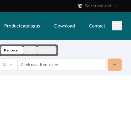
Selecteer land
Productcatalogus
Download
Contact
Kenteken
KBA
Chassis
NL