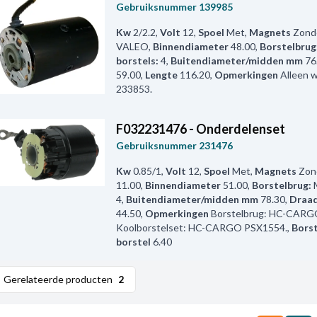
Gebruiksnummer
139985
Kw
2/2.2
,
Volt
12
,
Spoel
Met
,
Magnets
Zond
VALEO
,
Binnendiameter
48.00
,
Borstelbrug
borstels:
4
,
Buitendiameter/midden mm
76
59.00
,
Lengte
116.20
,
Opmerkingen
Alleen 
233853.
F032231476 - Onderdelenset
Gebruiksnummer
231476
Kw
0.85/1
,
Volt
12
,
Spoel
Met
,
Magnets
Zon
11.00
,
Binnendiameter
51.00
,
Borstelbrug:
4
,
Buitendiameter/midden mm
78.30
,
Draad
44.50
,
Opmerkingen
Borstelbrug: HC-CARG
Koolborstelset: HC-CARGO PSX1554.
,
Bors
borstel
6.40
Gerelateerde producten
2