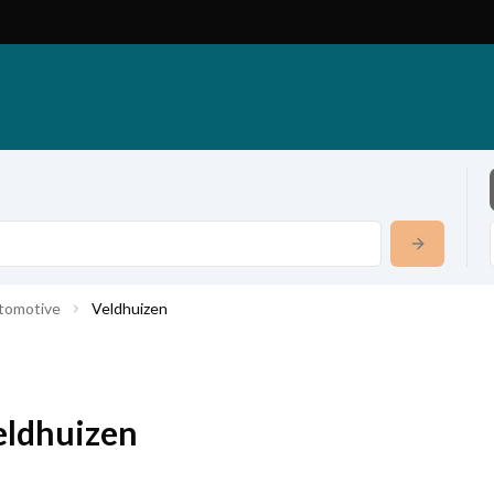
tomotive
Veldhuizen
eldhuizen