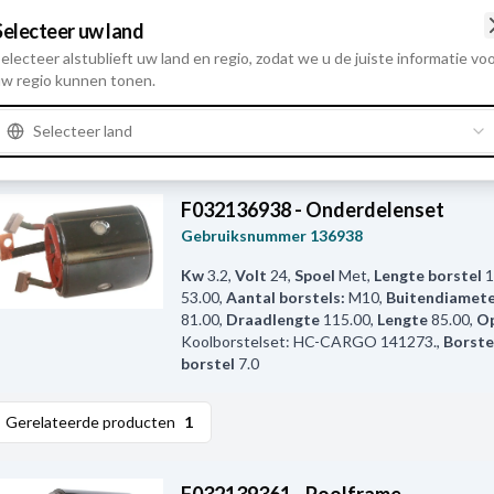
Gebruiksnummer
136897
Selecteer uw land
electeer alstublieft uw land en regio, zodat we u de juiste informatie vo
Kw
1.4
,
Volt
12
,
Spoel
Met
,
Magnets
Zonder
w regio kunnen tonen.
15.60
,
Binnendiameter
50.00
,
Borstelbrug:
borstels:
M10
,
No./magnets
4
,
Buitendiam
75.80
,
Draadlengte
55.50
,
Lengte
62.60
,
Bor
Selecteer land
16.00
,
Dikte borstel
6.80
F032136938 - Onderdelenset
Gebruiksnummer
136938
Kw
3.2
,
Volt
24
,
Spoel
Met
,
Lengte borstel
1
53.00
,
Aantal borstels:
M10
,
Buitendiamet
81.00
,
Draadlengte
115.00
,
Lengte
85.00
,
O
Koolborstelset: HC-CARGO 141273.
,
Borste
borstel
7.0
Gerelateerde producten
1