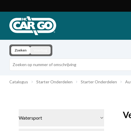
Productcatalogus
Download
Contact
Zoeken
Voertuig
Catalogus
Starter Onderdelen
Starter Onderdelen
Au
V
Watersport