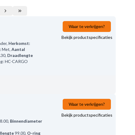
Waar te verkrijgen?
Bekijk productspecificaties
der
,
Herkomst:
:
Met
,
Aantal
.30
,
Draadlengte
ing: HC-CARGO
Waar te verkrijgen?
Bekijk productspecificaties
8.00
,
Binnendiameter
lengte
99.00
,
O-ring