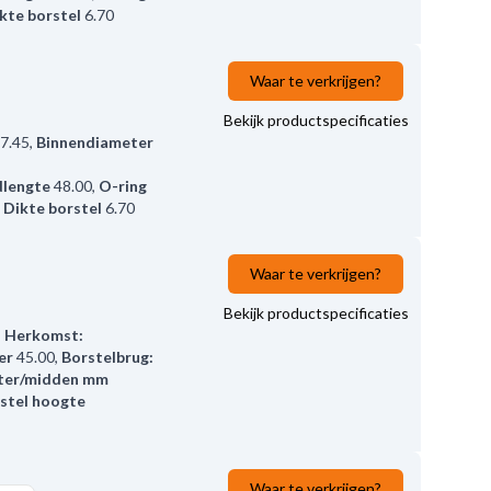
kte borstel
6.70
Waar te verkrijgen?
Bekijk productspecificaties
7.45
,
Binnendiameter
lengte
48.00
,
O-ring
,
Dikte borstel
6.70
Waar te verkrijgen?
Bekijk productspecificaties
,
Herkomst:
er
45.00
,
Borstelbrug:
ter/midden mm
stel hoogte
Waar te verkrijgen?