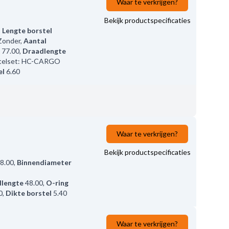
Waar te verkrijgen?
Bekijk productspecificaties
,
Lengte borstel
Zonder
,
Aantal
77.00
,
Draadlengte
telset: HC-CARGO
el
6.60
Waar te verkrijgen?
Bekijk productspecificaties
8.00
,
Binnendiameter
lengte
48.00
,
O-ring
0
,
Dikte borstel
5.40
Waar te verkrijgen?