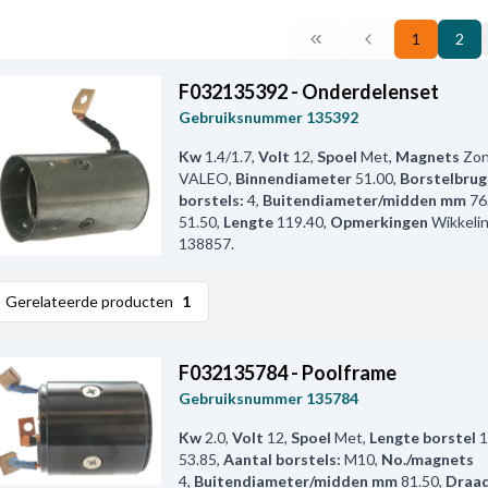
1
2
F032135392 - Onderdelenset
Gebruiksnummer
135392
Kw
1.4/1.7
,
Volt
12
,
Spoel
Met
,
Magnets
Zon
VALEO
,
Binnendiameter
51.00
,
Borstelbrug
borstels:
4
,
Buitendiameter/midden mm
76
51.50
,
Lengte
119.40
,
Opmerkingen
Wikkel
138857.
Gerelateerde producten
1
F032135784 - Poolframe
Gebruiksnummer
135784
Kw
2.0
,
Volt
12
,
Spoel
Met
,
Lengte borstel
1
53.85
,
Aantal borstels:
M10
,
No./magnets
4
,
Buitendiameter/midden mm
81.50
,
Draad