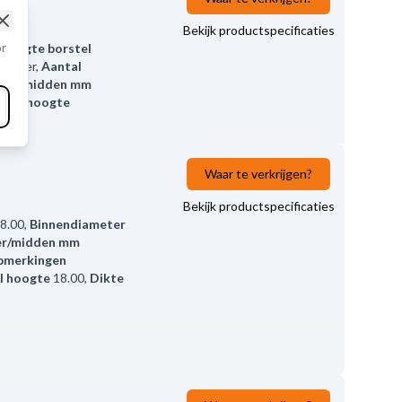
Bekijk productspecificaties
Close
or
,
Lengte borstel
Zonder
,
Aantal
eter/midden mm
stel hoogte
Waar te verkrijgen?
Bekijk productspecificaties
8.00
,
Binnendiameter
er/midden mm
pmerkingen
l hoogte
18.00
,
Dikte