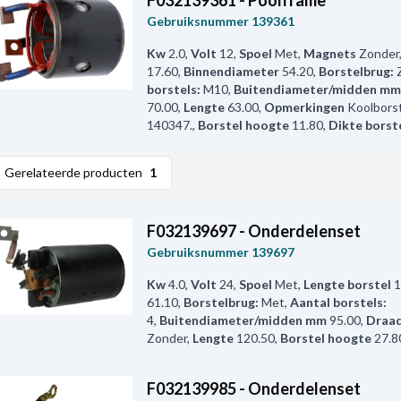
F032139361 - Poolframe
Gebruiksnummer
139361
Kw
2.0
,
Volt
12
,
Spoel
Met
,
Magnets
Zonder
17.60
,
Binnendiameter
54.20
,
Borstelbrug:
borstels:
M10
,
Buitendiameter/midden mm
70.00
,
Lengte
63.00
,
Opmerkingen
Koolbors
140347.
,
Borstel hoogte
11.80
,
Dikte borst
Gerelateerde producten
1
F032139697 - Onderdelenset
Gebruiksnummer
139697
Kw
4.0
,
Volt
24
,
Spoel
Met
,
Lengte borstel
1
61.10
,
Borstelbrug:
Met
,
Aantal borstels:
4
,
Buitendiameter/midden mm
95.00
,
Draad
Zonder
,
Lengte
120.50
,
Borstel hoogte
27.8
F032139985 - Onderdelenset