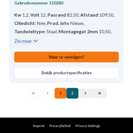
Gebruiksnummer
110280
Kw
1.2
,
Volt
12
,
Pasrand
82.50
,
Afstand
109.50
,
Oliedicht:
Nee
,
Prod. info
Nieuw
,
Tandwieltype:
Staal
,
Montagegat 2mm
10.50
,
Afstand achter in mm
203.50
,
Zie meer
Bendix afstand
7.00
,
Waterdicht
Nee
,
Aansluiting 50
6.30
,
B+
M8
,
Waar te verkrijgen?
Draairichting
Rechtsom
,
Aantal bevestigingsgaten
Bekijk productspecificaties
2 (0)
,
Afstand voor:
7.00
,
Totale lengte:
214.50
,
Regelaar/borstelhouder positie
50
,
1
2
Montagegat 1mm
10.50
,
Mounting Holes with Thread
0
,
Aantal bevestigingsgaten
2
,
Reductietype:
Conventioneel
,
No./teeth
9
Imprint
Privacybeleid
Privacy Settings