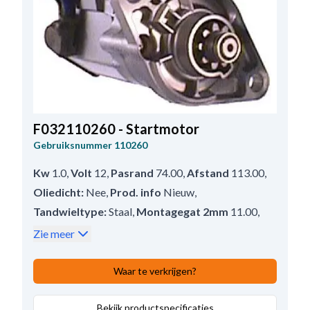
F032110260 - Startmotor
Gebruiksnummer
110260
Kw
1.0
,
Volt
12
,
Pasrand
74.00
,
Afstand
113.00
,
Oliedicht:
Nee
,
Prod. info
Nieuw
,
Tandwieltype:
Staal
,
Montagegat 2mm
11.00
,
Afstand achter in mm
167.00
,
Zie meer
Bendix afstand
20.00
,
Waterdicht
Nee
,
Aansluiting 50
Plug
,
B+
M8
,
Waar te verkrijgen?
Draairichting
Rechtsom
,
Aantal bevestigingsgaten
Bekijk productspecificaties
2 (0)
,