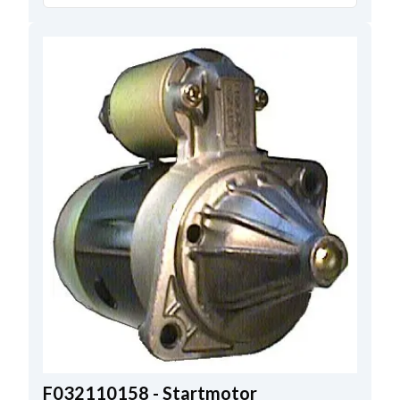
Afstand voor:
55.50
,
Totale lengte:
231.50
,
Regelaar/borstelhouder positie
15;45
,
Montagegat 1mm
11.00
,
Mounting Holes with Thread
0
,
Aantal bevestigingsgaten
2
,
Reductietype:
DD
,
No./teeth
9
F032110158 - Startmotor