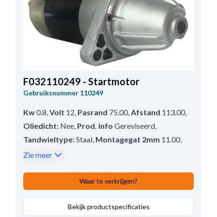
F032110249 - Startmotor
Gebruiksnummer
110249
Kw
0.8
,
Volt
12
,
Pasrand
75.00
,
Afstand
113.00
,
Oliedicht:
Nee
,
Prod. info
Gereviseerd
,
Tandwieltype:
Staal
,
Montagegat 2mm
11.00
,
Afstand achter in mm
144.00
,
Zie meer
Bendix afstand
35.00
,
Waterdicht
Nee
,
Aansluiting 50
6.30
,
B+
M8
,
Waar te verkrijgen?
Draairichting
Rechtsom
,
Aantal bevestigingsgaten
Bekijk productspecificaties
2 (0)
,