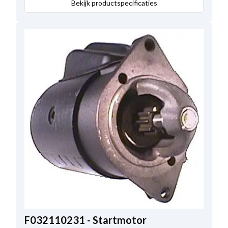
Afstand voor:
Bekijk productspecificaties
58.00
,
Aantal bevestigingsgaten
2
,
Totale lengte:
251.50
,
Reductietype:
DD
,
Mounting Holes with Thread
1
,
No./teeth
9
F032110231 - Startmotor