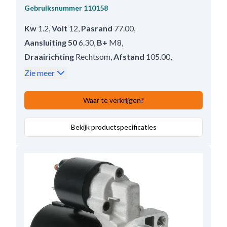
Gebruiksnummer
110158
Kw
1.2
,
Volt
12
,
Pasrand
77.00
,
Aansluiting 50
6.30
,
B+
M8
,
Draairichting
Rechtsom
,
Afstand
105.00
,
Oliedicht:
Nee
,
Prod. info
Nieuw
,
Zie meer
Tandwieltype:
Staal
,
Aantal bevestigingsgaten
2 (2)
,
Waar te verkrijgen?
Afstand achter in mm
136.00
,
Bendix afstand
Bekijk productspecificaties
18.00
,
Waterdicht
Nee
,
Afstand voor:
57.50
,
Aantal bevestigingsgaten
2
,
Totale lengte:
190.00
,
Regelaar/borstelhouder positie
10
,
Reductietype:
DD;Conventioneel
,
Mounting Holes with Thread
2
,
No./teeth
8
,
B+ Uitvoering
15