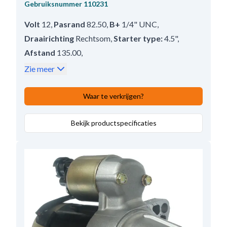
Gebruiksnummer
110231
Volt
12
,
Pasrand
82.50
,
B+
1/4" UNC
,
Draairichting
Rechtsom
,
Starter type:
4.5"
,
Afstand
135.00
,
Mounting hole 2 with thread [inch]
3/8" UNC
,
Zie meer
Oliedicht:
Nee
,
Prod. info
Nieuw
,
Tandwieltype:
Staal
,
Waar te verkrijgen?
Aantal bevestigingsgaten
2 (1)
,
Afstand achter in mm
Bekijk productspecificaties
191.00
,
Bendix afstand
16.50
,
Waterdicht
Nee
,
Afstand voor:
57.50
,
Aantal bevestigingsgaten
2
,
Totale lengte:
265.50
,
Reductietype:
DD
,
Mounting Holes with Thread
1
,
No./teeth
9