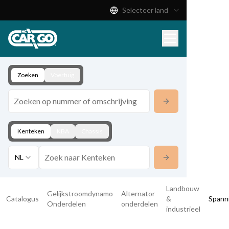
Selecteer land
Productcatalogus
Download
Contact
Zoeken
Voertuig
Kenteken
KBA
Chassis
NL
Landbouw
Gelijkstroomdynamo
Alternator
Catalogus
&
Spann
Onderdelen
onderdelen
industrieel