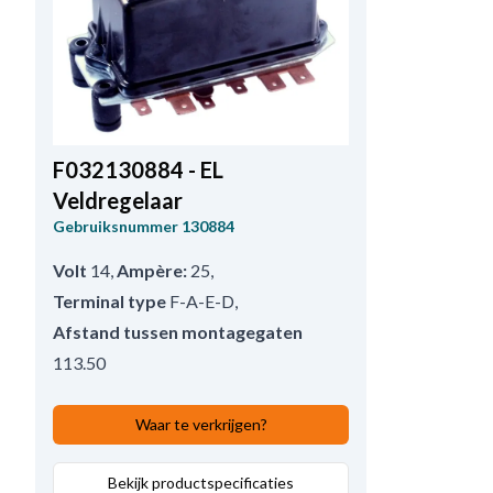
F032130884 - EL
Veldregelaar
Gebruiksnummer
130884
Volt
14
,
Ampère:
25
,
Terminal type
F-A-E-D
,
Afstand tussen montagegaten
113.50
Waar te verkrijgen?
Bekijk productspecificaties