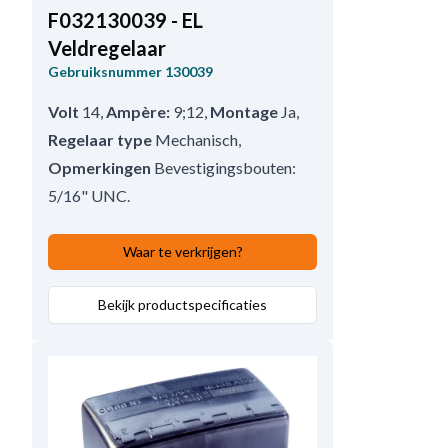
F032130039 - EL
Veldregelaar
Gebruiksnummer
130039
Volt
14
,
Ampère:
9;12
,
Montage
Ja
,
Regelaar type
Mechanisch
,
Opmerkingen
Bevestigingsbouten:
5/16" UNC.
Waar te verkrijgen?
Bekijk productspecificaties