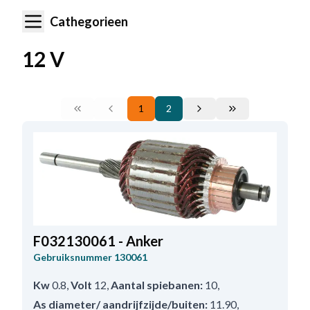
Cathegorieen
12 V
1
2
F032130061 - Anker
Gebruiksnummer
130061
Kw
0.8
,
Volt
12
,
Aantal spiebanen:
10
,
As diameter/ aandrijfzijde/buiten:
11.90
,