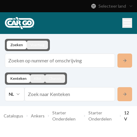
Selecteer land
Productcatalogus
Download
Contact
Zoeken
Voertuig
Kenteken
KBA
Chassis
NL
Starter
Starter
12
Catalogus
Ankers
Onderdelen
Onderdelen
V