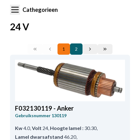
Cathegorieen
24 V
1
2
F032130119 - Anker
Gebruiksnummer
130119
Kw
4.0
,
Volt
24
,
Hoogte lamel :
30.30
,
Lamel dwarsafstand
46.20
,