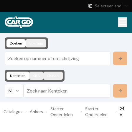
Selecteer land
Productcatalogus
Download
Contact
Zoeken
Voertuig
Kenteken
KBA
Chassis
NL
Starter
Starter
24
Catalogus
Ankers
Onderdelen
Onderdelen
V