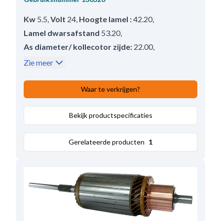
Kw
5.5
,
Volt
24
,
Hoogte lamel :
42.20
,
Lamel dwarsafstand
53.20
,
As diameter/ kollecotor zijde:
22.00
,
Draairichting
Rechtsom
,
Zie meer
Diameter collector:
77.00
,
Lamel lengte:
11.60
,
Diameter collector inwendig
22.00
,
Waar te verkrijgen?
Aantal lamellen:
25
,
Hoogte collector:
56.00
,
Sleepring diameter
Bekijk productspecificaties
51.00
,
Afstand / collector:
11.90
,
Diameter kern
83.00
,
Gerelateerde producten
1
Aslengte:
270.00
,
Lamel afstand:
3.00
,
Opmerkingen
Koppelingshuis: HC-CARGO
231369.