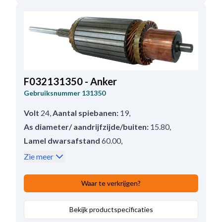
Aslengte:
256.00
,
Lamel afstand:
3.00
,
Opmerkingen
Koppelingshuis: HC-CARGO
231369.
F032131350 - Anker
Gebruiksnummer
131350
Volt
24
,
Aantal spiebanen:
19
,
As diameter/ aandrijfzijde/buiten:
15.80
,
Lamel dwarsafstand
60.00
,
As diameter/ kollecotor zijde:
14.15
,
Zie meer
Spiebanen/aantal lengte:
55.00
,
Draairichting
Rechtsom
,
Waar te verkrijgen?
Diameter collector:
78.20
,
As diameter/ aandrijfzijde/binnen:
Bekijk productspecificaties
15.80
,