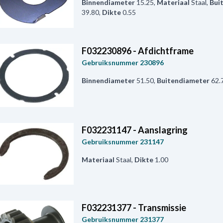
Binnendiameter
15.25
,
Materiaal
Staal
,
Bui
39.80
,
Dikte
0.55
F032230896 - Afdichtframe
Gebruiksnummer
230896
Binnendiameter
51.50
,
Buitendiameter
62.
F032231147 - Aanslagring
Gebruiksnummer
231147
Materiaal
Staal
,
Dikte
1.00
F032231377 - Transmissie
Gebruiksnummer
231377