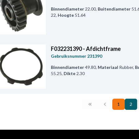
Binnendiameter
22.00
,
Buitendiameter
51.
22
,
Hoogte
51.64
F032231390 - Afdichtframe
Gebruiksnummer
231390
Binnendiameter
49.80
,
Materiaal
Rubber
,
B
55.25
,
Dikte
2.30
1
2