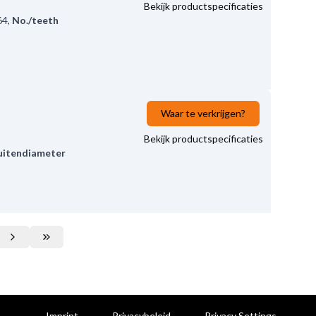
Bekijk productspecificaties
64
,
No./teeth
Waar te verkrijgen?
Bekijk productspecificaties
uitendiameter
Imprint
Privacybeleid
Privacy Settings