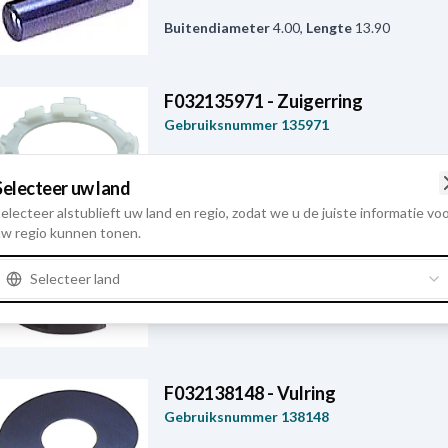
Buitendiameter
4.00
,
Lengte
13.90
F032135971 - Zuigerring
Gebruiksnummer
135971
Binnendiameter
50.25
,
Buitendiameter
70.
Selecteer uw land
electeer alstublieft uw land en regio, zodat we u de juiste informatie vo
w regio kunnen tonen.
F032136895 - Onderdelenset
Gebruiksnummer
136895
Selecteer land
Binnendiameter
53.00
,
Buitendiameter
67.
F032138148 - Vulring
Gebruiksnummer
138148