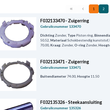
1
2
F032133470 - Zuigerring
Gebruiksnummer
133470
Dichting
Zonder
,
Type
Piston ring
,
Binnendi
50.52
,
Materiaal
Schokbestendig kunststof
,
70.00
,
Kraag:
Zonder
,
O-ring
Zonder
,
Hoogt
F032133471 - Zuigerring
Gebruiksnummer
133471
Buitendiameter
74.00
,
Hoogte
11.50
F032135326 - Steekaansluiting
Gebruiksnummer
135326