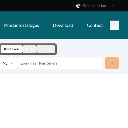
Selecteer land
Productcatalogus
Download
Contact
Kenteken
KBA
Chassis
NL