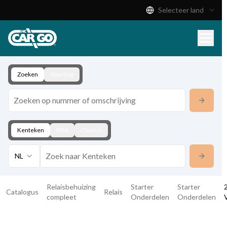
Selecteer land
Productcatalogus
Download
Contact
Zoeken
Voertuig
Kenteken
KBA
Chassis
NL
Relaisbehuizing
Starter
Starter
Catalogus
Relais
compleet
Onderdelen
Onderdelen