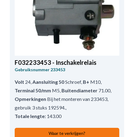
F032233453 - Inschakelrelais
Gebruiksnummer
233453
Volt
24
,
Aansluiting 50
Schroef
,
B+
M10
,
Terminal 50/mm
M5
,
Buitendiameter
71.00
,
Opmerkingen
Bij het monteren van 233453,
gebruik 3 stuks 192594.
,
Totale lengte:
143.00
Waar te verkrijgen?