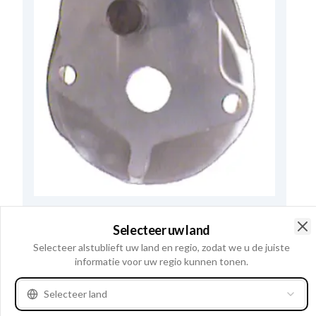
F032137566 - Magneetbehuizing
Gebruiksnummer
137566
Selecteer uw land
Cl
Selecteer alstublieft uw land en regio, zodat we u de juiste
Volt
24
,
Aansluiting 50
Vlakstekker
,
informatie voor uw regio kunnen tonen.
Lengte B+ bout
15.50
,
Selecteer land
Bout wikkeling aansluiting diamter
M10
,
B+
M10
,
Terminal 50/mm
6.30-15.10
,