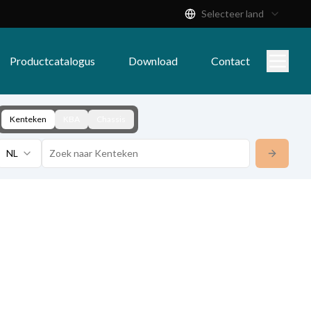
Selecteer land
Productcatalogus
Download
Contact
Kenteken
KBA
Chassis
NL