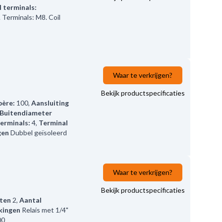
 terminals:
 Terminals: M8. Coil
Waar te verkrijgen?
Bekijk productspecificaties
ère:
100
,
Aansluiting
Buitendiameter
erminals:
4
,
Terminal
gen
Dubbel geïsoleerd
Waar te verkrijgen?
Bekijk productspecificaties
aten
2
,
Aantal
kingen
Relais met 1/4"
00