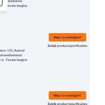
uitendiameter
nd.
,
Totale lengte:
Waar te verkrijgen?
Bekijk productspecificaties
ère:
100
,
Aantal
uitendiameter
nd.
,
Totale lengte:
Waar te verkrijgen?
Bekijk productspecificaties