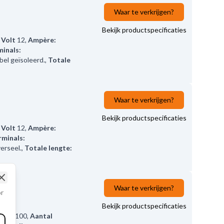
Waar te verkrijgen?
Bekijk productspecificaties
,
Volt
12
,
Ampère:
minals:
el geïsoleerd.
,
Totale
Waar te verkrijgen?
Bekijk productspecificaties
,
Volt
12
,
Ampère:
rminals:
erseel.
,
Totale lengte:
Waar te verkrijgen?
Close
or
Bekijk productspecificaties
ère:
100
,
Aantal