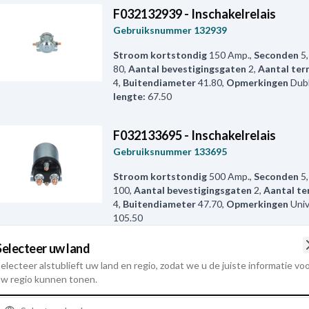
F032132939 - Inschakelrelais
Gebruiksnummer
132939
Stroom kortstondig
150 Amp.
,
Seconden
5
80
,
Aantal bevestigingsgaten
2
,
Aantal ter
4
,
Buitendiameter
41.80
,
Opmerkingen
Dubb
lengte:
67.50
F032133695 - Inschakelrelais
Gebruiksnummer
133695
Stroom kortstondig
500 Amp.
,
Seconden
5
100
,
Aantal bevestigingsgaten
2
,
Aantal te
4
,
Buitendiameter
47.70
,
Opmerkingen
Univ
105.50
Selecteer uw land
F032133855 - Inschakelrelais
electeer alstublieft uw land en regio, zodat we u de juiste informatie vo
Gebruiksnummer
133855
w regio kunnen tonen.
Stroom kortstondig
800 Amp
,
Volt
12
,
Amp