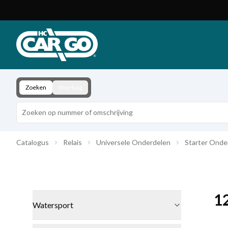
Productcatalogus
Download
Contact
Zoeken
Voertuig
Catalogus
Relais
Universele Onderdelen
Starter Onde
1
Watersport