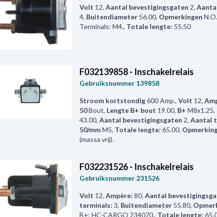
Volt
12
,
Aantal bevestigingsgaten
2
,
Aantal
4
,
Buitendiameter
56.00
,
Opmerkingen
N.O.
Terminals: M4.
,
Totale lengte:
55.50
F032139858 - Inschakelrelais
Gebruiksnummer
139858
Stroom kortstondig
600 Amp.
,
Volt
12
,
Amp
50
Bout
,
Lengte B+ bout
19.00
,
B+
M8x1.25
,
43.00
,
Aantal bevestigingsgaten
2
,
Aantal t
50/mm
M5
,
Totale lengte:
65.00
,
Opmerkin
(massa vrij).
F032231526 - Inschakelrelais
Gebruiksnummer
231526
Volt
12
,
Ampère:
80
,
Aantal bevestigingsg
terminals:
3
,
Buitendiameter
55.80
,
Opmer
B+: HC-CARGO 234070.
,
Totale lengte:
65.