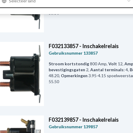
Selecteer land
bevestigingsgaten
2
,
Aantal terminals:
3
,
B
48.50
,
Opmerkingen
3.95-4.15 spoelweersta
55.50
F032133857 - Inschakelrelais
Gebruiksnummer
133857
Stroom kortstondig
800 Amp
,
Volt
12
,
Amp
bevestigingsgaten
2
,
Aantal terminals:
4
,
B
48.20
,
Opmerkingen
3.95-4.15 spoelweersta
55.50
F032139857 - Inschakelrelais
Gebruiksnummer
139857