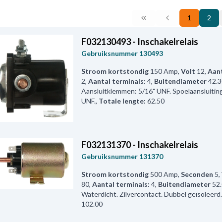
1
2
F032130493 - Inschakelrelais
Gebruiksnummer
130493
Stroom kortstondig
150 Amp
,
Volt
12
,
Aant
2
,
Aantal terminals:
4
,
Buitendiameter
42.3
Aansluitklemmen: 5/16" UNF. Spoelaansluitin
UNF.
,
Totale lengte:
62.50
F032131370 - Inschakelrelais
Gebruiksnummer
131370
Stroom kortstondig
500 Amp
,
Seconden
5
,
80
,
Aantal terminals:
4
,
Buitendiameter
52
Waterdicht. Zilvercontact. Dubbel geïsoleerd.
102.00