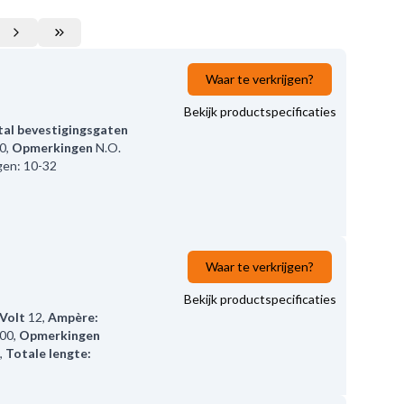
Waar te verkrijgen?
Bekijk productspecificaties
al bevestigingsgaten
0
,
Opmerkingen
N.O.
gen: 10-32
Waar te verkrijgen?
Bekijk productspecificaties
Volt
12
,
Ampère:
.00
,
Opmerkingen
,
Totale lengte: