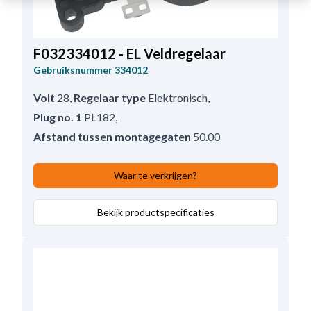
F032334012 - EL Veldregelaar
Gebruiksnummer
334012
Volt
28
,
Regelaar type
Elektronisch
,
Plug no. 1
PL182
,
Afstand tussen montagegaten
50.00
Waar te verkrijgen?
Bekijk productspecificaties