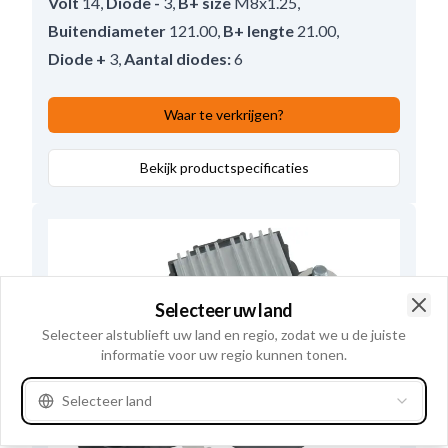
Volt
14
,
Diode -
3
,
B+ size
M8x1.25
,
Buitendiameter
121.00
,
B+ lengte
21.00
,
Diode +
3
,
Aantal diodes:
6
Waar te verkrijgen?
Bekijk productspecificaties
Selecteer uw land
Clo
Selecteer alstublieft uw land en regio, zodat we u de juiste
informatie voor uw regio kunnen tonen.
Selecteer land