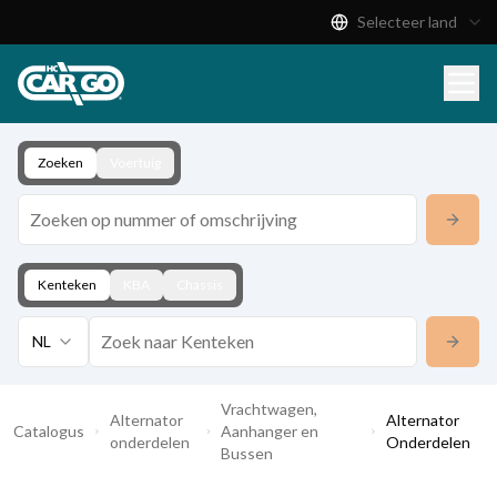
Selecteer land
Productcatalogus
Download
Contact
Zoeken
Voertuig
Kenteken
KBA
Chassis
NL
Vrachtwagen,
Alternator
Alternator
Catalogus
Aanhanger en
onderdelen
Onderdelen
Bussen