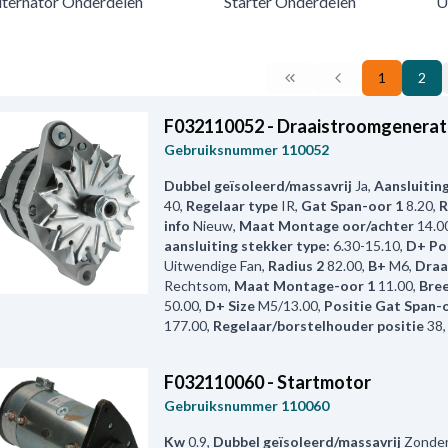
lternator Onderdelen
Starter Onderdelen
U
1
2
F032110052 - Draaistroomgenerat
Gebruiksnummer
110052
Dubbel geïsoleerd/massavrij
Ja
,
Aansluitin
40
,
Regelaar type
IR
,
Gat Span-oor 1
8.20
,
R
info
Nieuw
,
Maat Montage oor/achter
14.0
aansluiting stekker type:
6.30-15.10
,
D+ Po
Uitwendige Fan
,
Radius 2
82.00
,
B+
M6
,
Draa
Rechtsom
,
Maat Montage-oor 1
11.00
,
Bre
50.00
,
D+ Size
M5/13.00
,
Positie Gat Span-
177.00
,
Regelaar/borstelhouder positie
38
F032110060 - Startmotor
Gebruiksnummer
110060
Kw
0.9
,
Dubbel geïsoleerd/massavrij
Zonde