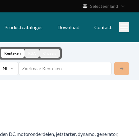
Selecteer land
Productcatalogus
Download
Contact
Kenteken
KBA
Chassis
NL
eden DC motoronderdelen, jetstarter, dynamo, generator,