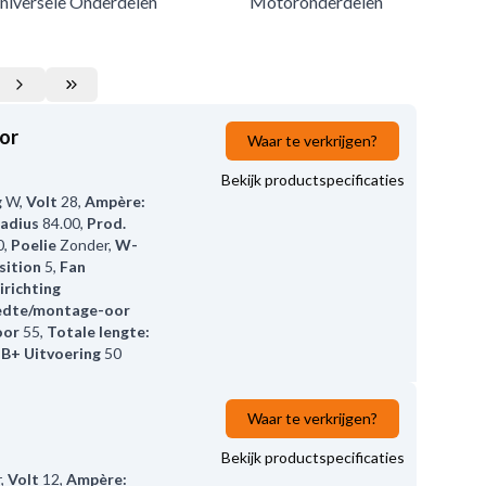
niversele Onderdelen
Motoronderdelen
or
Waar te verkrijgen?
Bekijk productspecificaties
g
W
,
Volt
28
,
Ampère:
adius
84.00
,
Prod.
0
,
Poelie
Zonder
,
W-
sition
5
,
Fan
irichting
edte/montage-oor
oor
55
,
Totale lengte:
,
B+ Uitvoering
50
Waar te verkrijgen?
Bekijk productspecificaties
r
,
Volt
12
,
Ampère: