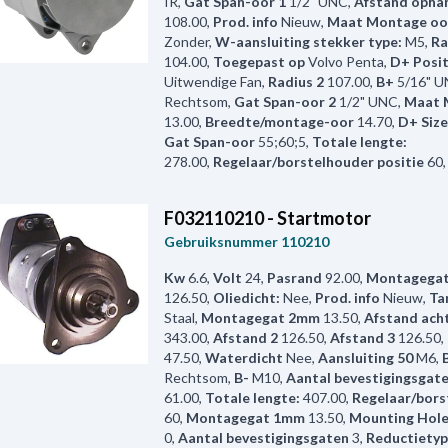
IR
,
Gat Span-oor 1
1/2" UNC
,
Afstand opha
108.00
,
Prod. info
Nieuw
,
Maat Montage oo
Zonder
,
W-aansluiting stekker type:
M5
,
Ra
104.00
,
Toegepast op
Volvo Penta
,
D+ Posi
Uitwendige Fan
,
Radius 2
107.00
,
B+
5/16" 
Rechtsom
,
Gat Span-oor 2
1/2" UNC
,
Maat 
13.00
,
Breedte/montage-oor
14.70
,
D+ Size
Gat Span-oor
55;60;5
,
Totale lengte:
278.00
,
Regelaar/borstelhouder positie
60
F032110210 - Startmotor
Gebruiksnummer
110210
Kw
6.6
,
Volt
24
,
Pasrand
92.00
,
Montagegat
126.50
,
Oliedicht:
Nee
,
Prod. info
Nieuw
,
Ta
Staal
,
Montagegat 2mm
13.50
,
Afstand ach
343.00
,
Afstand 2
126.50
,
Afstand 3
126.50
,
47.50
,
Waterdicht
Nee
,
Aansluiting 50
M6
,
Rechtsom
,
B-
M10
,
Aantal bevestigingsgat
61.00
,
Totale lengte:
407.00
,
Regelaar/bors
60
,
Montagegat 1mm
13.50
,
Mounting Hole
0
,
Aantal bevestigingsgaten
3
,
Reductietyp