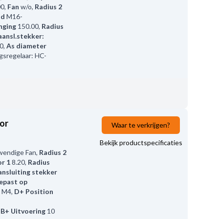
00
,
Fan
w/o
,
Radius 2
ad
M16-
nging
150.00
,
Radius
aansl.stekker:
0
,
As diameter
gsregelaar: HC-
or
Waar te verkrijgen?
Bekijk productspecificaties
wendige Fan
,
Radius 2
r 1
8.20
,
Radius
nsluiting stekker
epast op
M4
,
D+ Position
,
B+ Uitvoering
10