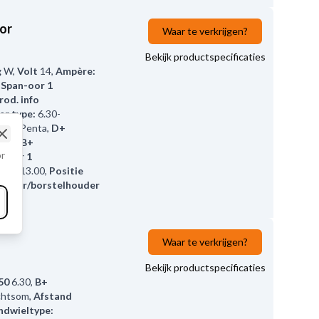
or
Waar te verkrijgen?
Bekijk productspecificaties
g
W
,
Volt
14
,
Ampère:
 Span-oor 1
rod. info
er type:
6.30-
olvo Penta
,
D+
6.50
,
B+
Close
or
-oor 1
M5/13.00
,
Positie
gelaar/borstelhouder
Waar te verkrijgen?
Bekijk productspecificaties
50
6.30
,
B+
chtsom
,
Afstand
ndwieltype: