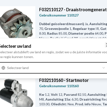
F032110127 - Draaistroomgenerat
Gebruiksnummer
110127
Dubbel geïsoleerd/massavrij
Ja
,
Aansluitin
70
,
Groeven/poelie
1
,
Regelaar type
IR
,
Gat
8.00
,
Radius
85.00
,
Diameter poelie
64.00
,
P
Nieuw
,
Poelie
V-Groef
,
W-aansluiting stekk
15.10
,
Poelieafstand
79.00
,
Toegepast op
V
Selecteer uw land
Position
50
,
Fan
Uitwendige Fan
,
Radius 2
8
electeer alstublieft uw land en regio, zodat we u de juiste informatie vo
M6
,
Draairichting
Rechtsom
,
Maat Montage
w regio kunnen tonen.
11.00
,
Breedte/montage-oor
51.00
,
D+ Size
Gat Span-oor
57
,
Totale lengte:
179.00
,
Re
positie
14
,
B+ Uitvoering
58
Selecteer land
F032110160 - Startmotor
Gebruiksnummer
110160
Kw
1.2
,
Volt
12
,
Pasrand
82.50
,
Aansluiting 
M8
,
Aansluiting 15a:
6.30
,
Draairichting
Re
103.00
,
Oliedicht:
Nee
,
Prod. info
Nieuw
,
Ta