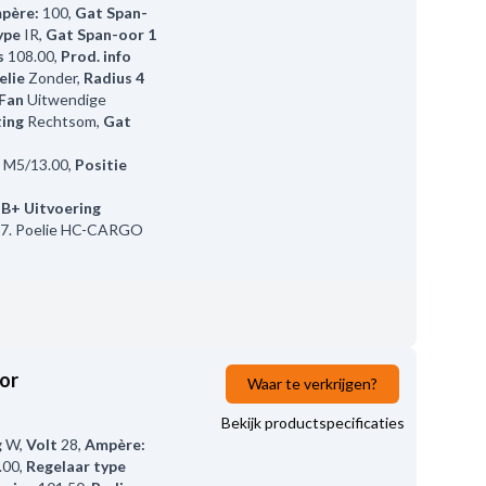
père:
100
,
Gat Span-
ype
IR
,
Gat Span-oor 1
s
108.00
,
Prod. info
elie
Zonder
,
Radius 4
Fan
Uitwendige
ting
Rechtsom
,
Gat
M5/13.00
,
Positie
,
B+ Uitvoering
7. Poelie HC-CARGO
or
Waar te verkrijgen?
Bekijk productspecificaties
g
W
,
Volt
28
,
Ampère:
.00
,
Regelaar type