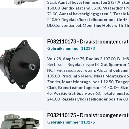
Staal
,
Aantal bevestigingsgaten
2 (2)
,
Afsta
158.00
,
Bendix afstand
35.00
,
Waterdicht
N
71.00
,
Aantal bevestigingsgaten
2
,
Totale l
240.50
,
Regelaar/borstelhouder positie
45
DD;Conventioneel
,
Mounting Holes with T
F032110173 - Draaistroomgenerat
Gebruiksnummer
110173
Volt
28
,
Ampère:
75
,
Radius 2
107.00
,
B+
M8
Rechtsom
,
Regelaar type
IR
,
Gat Span-oor 
NOT with insulated return
,
Afstand ophangi
105.00
,
Prod. info
Nieuw
,
Maat Montage oo
Zonder
,
Maat Montage-oor 1
12.50
,
Toegep
Clark
,
Breedte/montage-oor
14.50
,
D+ Size
45
,
Positie Gat Span-oor
60
,
Totale lengte:
246.00
,
Regelaar/borstelhouder positie
60
F032110175 - Draaistroomgenerat
Gebruiksnummer
110175