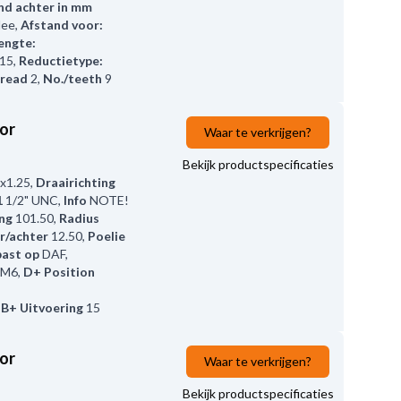
nd achter in mm
ee
,
Afstand voor:
engte:
;15
,
Reductietype:
hread
2
,
No./teeth
9
or
Waar te verkrijgen?
Bekijk productspecificaties
x1.25
,
Draairichting
1
1/2" UNC
,
Info
NOTE!
ng
101.50
,
Radius
r/achter
12.50
,
Poelie
ast op
DAF,
M6
,
D+ Position
,
B+ Uitvoering
15
or
Waar te verkrijgen?
Bekijk productspecificaties