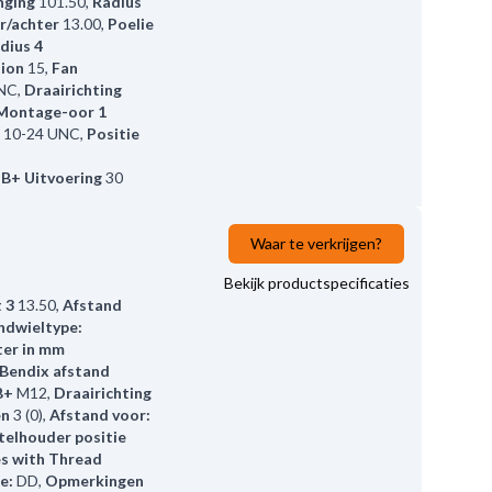
nging
101.50
,
Radius
r/achter
13.00
,
Poelie
dius 4
tion
15
,
Fan
UNC
,
Draairichting
Montage-oor 1
10-24 UNC
,
Positie
,
B+ Uitvoering
30
Waar te verkrijgen?
Bekijk productspecificaties
 3
13.50
,
Afstand
ndwieltype:
ter in mm
Bendix afstand
B+
M12
,
Draairichting
en
3 (0)
,
Afstand voor:
telhouder positie
s with Thread
e:
DD
,
Opmerkingen