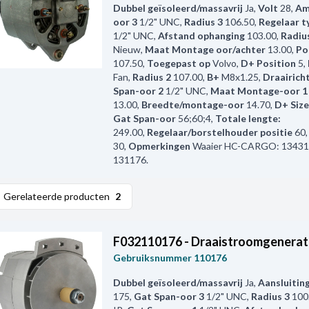
Dubbel geïsoleerd/massavrij
Ja
,
Volt
28
,
Am
oor 3
1/2" UNC
,
Radius 3
106.50
,
Regelaar t
1/2" UNC
,
Afstand ophanging
103.00
,
Radiu
Nieuw
,
Maat Montage oor/achter
13.00
,
Po
107.50
,
Toegepast op
Volvo
,
D+ Position
5
,
Fan
,
Radius 2
107.00
,
B+
M8x1.25
,
Draairich
Span-oor 2
1/2" UNC
,
Maat Montage-oor 1
13.00
,
Breedte/montage-oor
14.70
,
D+ Size
Gat Span-oor
56;60;4
,
Totale lengte:
249.00
,
Regelaar/borstelhouder positie
60
30
,
Opmerkingen
Waaier HC-CARGO: 13431
131176.
Gerelateerde producten
2
F032110176 - Draaistroomgenerat
Gebruiksnummer
110176
Dubbel geïsoleerd/massavrij
Ja
,
Aansluitin
175
,
Gat Span-oor 3
1/2" UNC
,
Radius 3
100