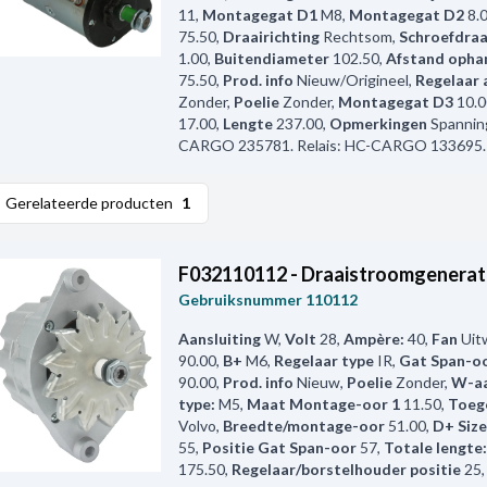
11
,
Montagegat D1
M8
,
Montagegat D2
8.
75.50
,
Draairichting
Rechtsom
,
Schroefdra
1.00
,
Buitendiameter
102.50
,
Afstand opha
75.50
,
Prod. info
Nieuw/Origineel
,
Regelaar 
Zonder
,
Poelie
Zonder
,
Montagegat D3
10.0
17.00
,
Lengte
237.00
,
Opmerkingen
Spannin
CARGO 235781. Relais: HC-CARGO 133695.
Gerelateerde producten
1
F032110112 - Draaistroomgenerat
Gebruiksnummer
110112
Aansluiting
W
,
Volt
28
,
Ampère:
40
,
Fan
Uit
90.00
,
B+
M6
,
Regelaar type
IR
,
Gat Span-oo
90.00
,
Prod. info
Nieuw
,
Poelie
Zonder
,
W-aa
type:
M5
,
Maat Montage-oor 1
11.50
,
Toeg
Volvo
,
Breedte/montage-oor
51.00
,
D+ Size
55
,
Positie Gat Span-oor
57
,
Totale lengte:
175.50
,
Regelaar/borstelhouder positie
25