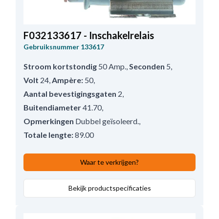
F032133617 - Inschakelrelais
Gebruiksnummer
133617
Stroom kortstondig
50 Amp.
,
Seconden
5
,
Volt
24
,
Ampère:
50
,
Aantal bevestigingsgaten
2
,
Buitendiameter
41.70
,
Opmerkingen
Dubbel geïsoleerd.
,
Totale lengte:
89.00
Waar te verkrijgen?
Bekijk productspecificaties