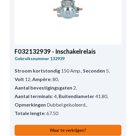
F032132939 - Inschakelrelais
Gebruiksnummer
132939
Stroom kortstondig
150 Amp.
,
Seconden
5
,
Volt
12
,
Ampère:
80
,
Aantal bevestigingsgaten
2
,
Aantal terminals:
4
,
Buitendiameter
41.80
,
Opmerkingen
Dubbel geïsoleerd.
,
Totale lengte:
67.50
Waar te verkrijgen?