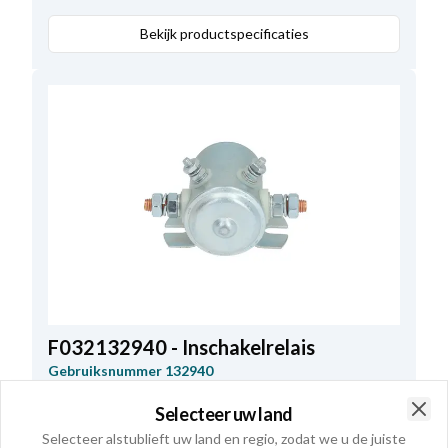
Bekijk productspecificaties
F032132940 - Inschakelrelais
Gebruiksnummer
132940
Stroom kortstondig
100 Amp.
,
Seconden
5
,
Selecteer uw land
Clo
Volt
24
,
Ampère:
60
,
Selecteer alstublieft uw land en regio, zodat we u de juiste