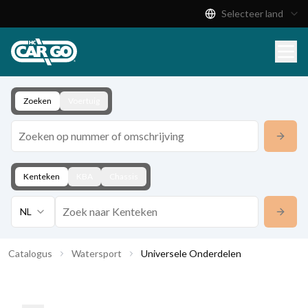
Selecteer land
Productcatalogus
Download
Contact
Zoeken
Voertuig
Kenteken
KBA
Chassis
NL
Catalogus
Watersport
Universele Onderdelen