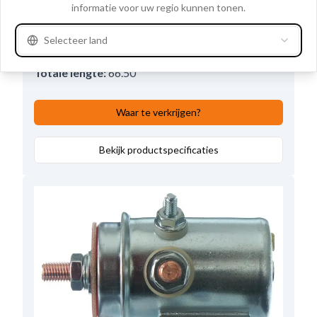
informatie voor uw regio kunnen tonen.
Aantal bevestigingsgaten
2
,
Aantal terminals:
4
,
Buitendiameter
42.00
,
Selecteer land
Opmerkingen
Dubbel geïsoleerd.
,
Totale lengte:
66.50
Waar te verkrijgen?
Bekijk productspecificaties