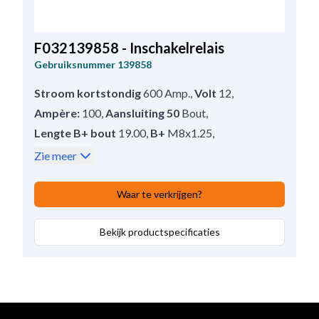
F032139858 - Inschakelrelais
Gebruiksnummer
139858
Stroom kortstondig
600 Amp.
,
Volt
12
,
Ampère:
100
,
Aansluiting 50
Bout
,
Lengte B+ bout
19.00
,
B+
M8x1.25
,
Buitendiameter
43.00
,
Zie meer
Aantal bevestigingsgaten
2
,
Aantal terminals:
4
,
Terminal 50/mm
M5
,
Waar te verkrijgen?
Totale lengte:
65.00
,
Opmerkingen
Bekijk productspecificaties
Dubbel geïsoleerd (massa vrij).