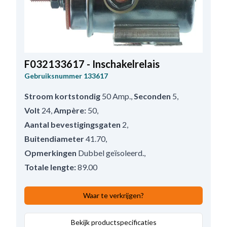
F032133617 - Inschakelrelais
Gebruiksnummer
133617
Stroom kortstondig
50 Amp.
,
Seconden
5
,
Volt
24
,
Ampère:
50
,
Aantal bevestigingsgaten
2
,
Buitendiameter
41.70
,
Opmerkingen
Dubbel geïsoleerd.
,
Totale lengte:
89.00
Waar te verkrijgen?
Bekijk productspecificaties