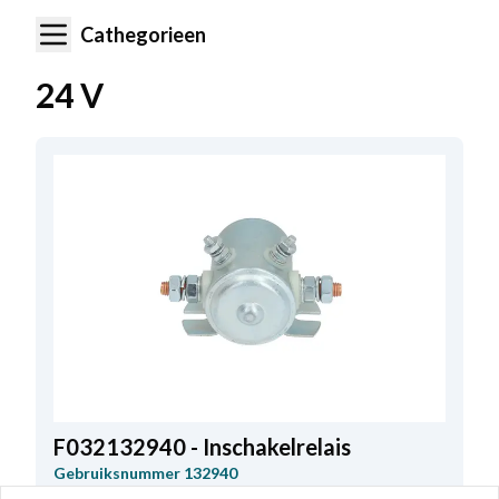
Cathegorieen
24 V
F032132940 - Inschakelrelais
Gebruiksnummer
132940