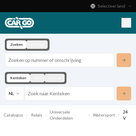
Selecteer land
Productcatalogus
Download
Contact
Zoeken
Voertuig
Kenteken
KBA
Chassis
NL
Universele
24
Catalogus
Relais
Watersport
Onderdelen
V