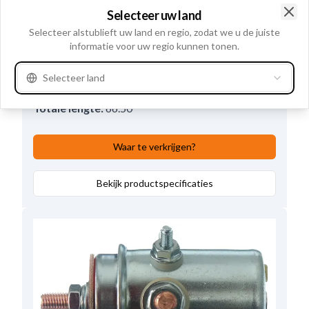
Stroom kortstondig
100 Amp.
,
Seconden
5
,
Selecteer uw land
Clo
Volt
24
,
Ampère:
60
,
Selecteer alstublieft uw land en regio, zodat we u de juiste
informatie voor uw regio kunnen tonen.
Aantal bevestigingsgaten
2
,
Aantal terminals:
4
,
Buitendiameter
42.00
,
Selecteer land
Opmerkingen
Dubbel geïsoleerd.
,
Totale lengte:
66.50
Waar te verkrijgen?
Bekijk productspecificaties