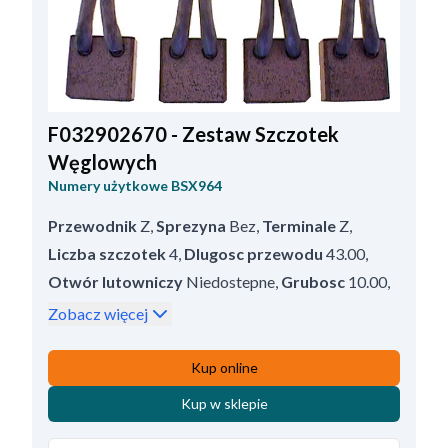
F032902670 - Zestaw Szczotek
Węglowych
Numery użytkowe
BSX964
Przewodnik
Z
,
Sprezyna
Bez
,
Terminale
Z
,
Liczba szczotek
4
,
Dlugosc przewodu
43.00
,
Otwór lutowniczy
Niedostepne
,
Grubosc
10.00
,
Napiecie
12
,
Dlugosc
23.00
,
Wysokosc
25.00
Zobacz więcej
Kup online
Kup w sklepie