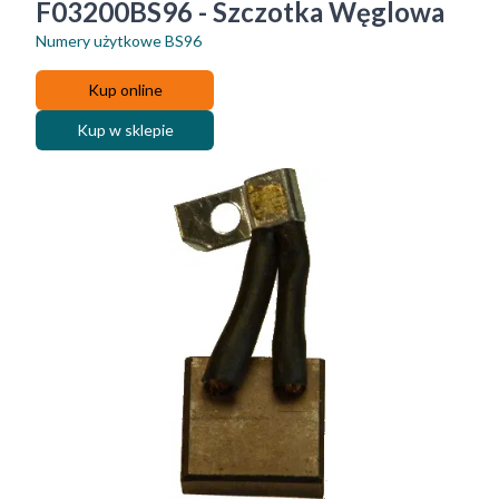
F03200BS96 - Szczotka Węglowa
Numery użytkowe
BS96
Kup online
Kup w sklepie