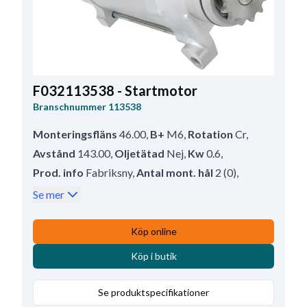
F032113538 - Startmotor
Branschnummer
113538
Monteringsfläns
46.00
,
B+
M6
,
Rotation
Cr
,
Avstånd
143.00
,
Oljetätad
Nej
,
Kw
0.6
,
Prod. info
Fabriksny
,
Antal mont. hål
2 (0)
,
Avstånd/bak
140.00
,
Drevavstånd
47.00
,
Se mer
Vattenskyddad
Nej
,
Avstånd/fram
47.00
,
Spänning
12
,
Antal mont. hål
2
,
Köp online
Totallängd
188.00
,
Drevtyp
GR
,
Köp i butik
Mounting Holes with Thread
0
,
Antal tänder
13
Se produktspecifikationer