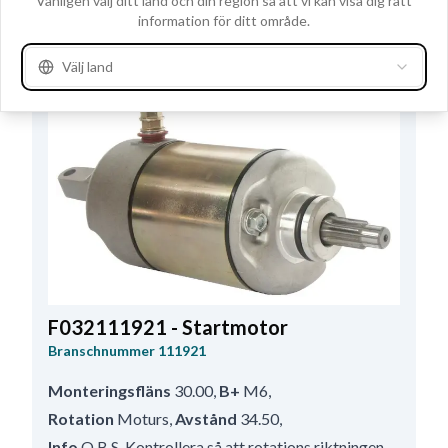
Vänligen välj ditt land och din region så att vi kan visa dig rätt
information för ditt område.
Se produktspecifikationer
Välj land
F032111921 - Startmotor
Branschnummer
111921
Monteringsfläns
30.00
,
B+
M6
,
Rotation
Moturs
,
Avstånd
34.50
,
Info
O.B.S. Kontrollera så att rotations riktningen