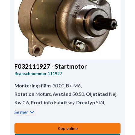
F032111927 - Startmotor
Branschnummer
111927
Monteringsfläns
30.00
,
B+
M6
,
Rotation
Moturs
,
Avstånd
50.50
,
Oljetätad
Nej
,
Kw
0.6
,
Prod. info
Fabriksny
,
Drevtyp
Stål
,
Antal mont. hål
2 (0)
,
Avstånd/bak
103.00
,
Se mer
Drevavstånd
41.00
,
Vattenskyddad
Nej
,
Spänning
12
,
Antal mont. hål
2
,
Köp online