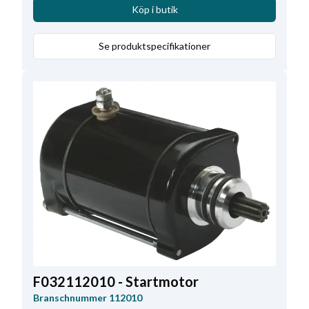
Totallängd
145.00
,
Drevtyp
DD
,
Köp i butik
Mounting Holes with Thread
0
,
Antal tänder
9
Se produktspecifikationer
F032112010 - Startmotor
Branschnummer
112010