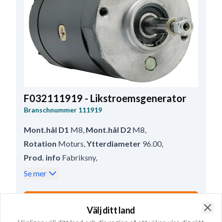
F032111919 - Likstroemsgenerator
Branschnummer
111919
Mont.hål D1
M8
,
Mont.hål D2
M8
,
Rotation
Moturs
,
Ytterdiameter
96.00
,
Prod. info
Fabriksny
,
Regulatorplugg
Inte tillgänglig
,
Remskiva
Utan
,
Se mer
Fläkt
Utan
,
Spänning
12
,
Amp.
11
,
Längd
235.00
,
Anmärkning
Regulator: HC-CARGO 235781.
Köp online
Välj ditt land
Köp i butik
Clo