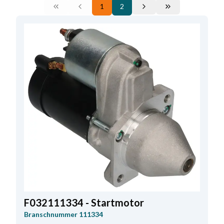
1
2
F032111334 - Startmotor
Branschnummer
111334