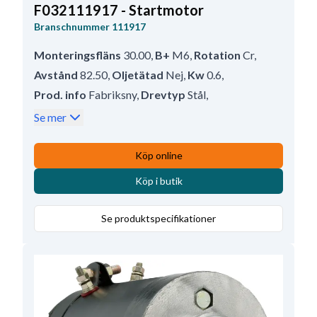
F032111917 - Startmotor
Branschnummer
111917
Monteringsfläns
30.00
,
B+
M6
,
Rotation
Cr
,
Avstånd
82.50
,
Oljetätad
Nej
,
Kw
0.6
,
Prod. info
Fabriksny
,
Drevtyp
Stål
,
Antal mont. hål
2 (0)
,
Avstånd/bak
122.00
,
Se mer
Drevavstånd
41.00
,
Vattenskyddad
Nej
,
Avstånd/fram
41.00
,
Spänning
12
,
Köp online
Antal mont. hål
2
,
Totallängd
168.00
,
Köp i butik
Mont.hål 1
8.50
,
Drevtyp
DD
,
Mounting Holes with Thread
0
,
Antal tänder
9
Se produktspecifikationer