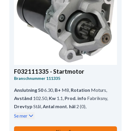
F032111335 - Startmotor
Branschnummer
111335
Anslutning 50
6.30
,
B+
M8
,
Rotation
Moturs
,
Avstånd
102.50
,
Kw
1.1
,
Prod. info
Fabriksny
,
Drevtyp
Stål
,
Antal mont. hål
2 (0)
,
Mont.hål 2
9.20
,
Avstånd/bak
170.00
,
Se mer
Drevavstånd
14.50
,
Avstånd/fram
46.00
,
Spänning
12
,
Antal mont. hål
2
,