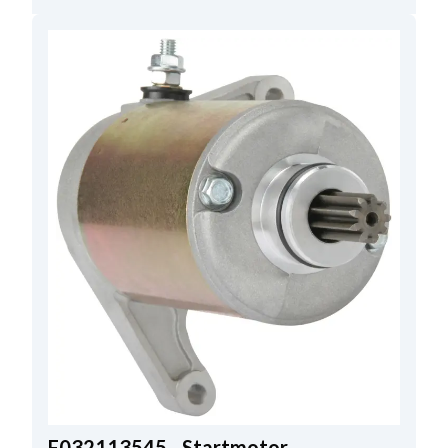
F032113545 - Startmotor