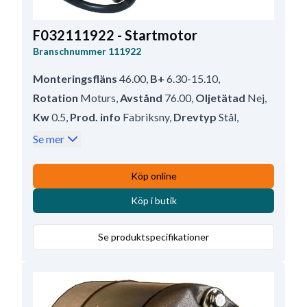
F032111922 - Startmotor
Branschnummer
111922
Monteringsfläns
46.00
,
B+
6.30-15.10
,
Rotation
Moturs
,
Avstånd
76.00
,
Oljetätad
Nej
,
Kw
0.5
,
Prod. info
Fabriksny
,
Drevtyp
Stål
,
Antal mont. hål
2 (2)
,
Avstånd/bak
105.00
,
Se mer
Drevavstånd
17.00
,
Vattenskyddad
Nej
,
Avstånd/fram
48.00
,
Spänning
12
,
Köp online
Antal mont. hål
2
,
Totallängd
152.00
,
Köp i butik
Drevtyp
GR
,
Mounting Holes with Thread
2
,
Antal tänder
14
Se produktspecifikationer