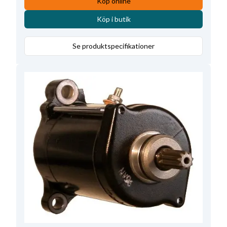
Köp online
Totallängd
218.50
,
Reg./kolhållarplacering
43
,
Köp i butik
Mont.hål 1
9.20
,
Drevtyp
GR
,
Mounting Holes with Thread
0
,
Antal tänder
9
Se produktspecifikationer