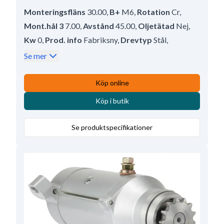
Monteringsfläns
30.00
,
B+
M6
,
Rotation
Cr
,
Mont.hål 3
7.00
,
Avstånd
45.00
,
Oljetätad
Nej
,
Kw
0
,
Prod. info
Fabriksny
,
Drevtyp
Stål
,
Antal mont. hål
3 (0)
,
Vattenskyddad
Nej
,
Se mer
Avstånd/fram
41.00
,
Spänning
12
,
Antal mont. hål
3
,
Totallängd
188.50
,
Köp online
Mont.hål 1
2.00
,
Drevtyp
DD
,
Köp i butik
Mounting Holes with Thread
0
,
Antal tänder
9
Se produktspecifikationer