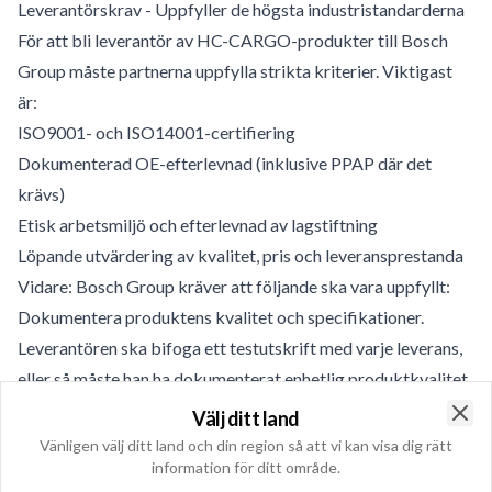
Leverantörskrav - Uppfyller de högsta industristandarderna
För att bli leverantör av HC-CARGO-produkter till Bosch
Group måste partnerna uppfylla strikta kriterier. Viktigast
är:
ISO9001- och ISO14001-certifiering
Dokumenterad OE-efterlevnad (inklusive PPAP där det
krävs)
Etisk arbetsmiljö och efterlevnad av lagstiftning
Löpande utvärdering av kvalitet, pris och leveransprestanda
Vidare: Bosch Group kräver att följande ska vara uppfyllt:
Dokumentera produktens kvalitet och specifikationer.
Leverantören ska bifoga ett testutskrift med varje leverans,
eller så måste han ha dokumenterat enhetlig produktkvalitet
i tidigare godkända specifikationer
Välj ditt land
Clo
Leverera varor som överensstämmer med de godkända
Vänligen välj ditt land och din region så att vi kan visa dig rätt
information för ditt område.
specifikationerna. Produkter som inte överensstämmer med