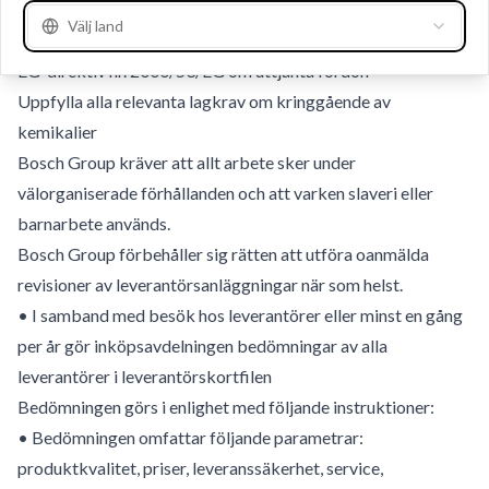
de överenskomna specifikationerna returneras
Välj land
Kunna dokumentera att de levererade produkterna uppfyller
EG-direktiv nr. 2000/53/EG om uttjänta fordon
Uppfylla alla relevanta lagkrav om kringgående av
kemikalier
Bosch Group kräver att allt arbete sker under
välorganiserade förhållanden och att varken slaveri eller
barnarbete används.
Bosch Group förbehåller sig rätten att utföra oanmälda
revisioner av leverantörsanläggningar när som helst.
• I samband med besök hos leverantörer eller minst en gång
per år gör inköpsavdelningen bedömningar av alla
leverantörer i leverantörskortfilen
Bedömningen görs i enlighet med följande instruktioner:
• Bedömningen omfattar följande parametrar:
produktkvalitet, priser, leveranssäkerhet, service,