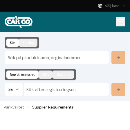
Välj land
Produktkatalog
Download
Kontakt
Sök
Fordon
Registreringsnr.
KBA
Chassi nr.
SE
Vår kvalitet
Supplier Requirements