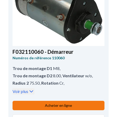
F032110060 - Démarreur
Numéros de référence
110060
Trou de montage D1
M8
,
Trou de montage D2
8.00
,
Ventilateur
w/o
,
Radius 2
75.50
,
Rotation
Cr
,
Taille filetage
M16-1.00
,
Voir plus
Diamètre extérieur
102.50
,
Distance entre support
150.00
,
Radius
75.50
,
Acheter en ligne
Kw
0.9
,
Prod. info
BN/OE
,
Masse isolée
Sans
,