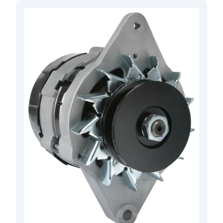
Rotation
Cr
,
Diamétre du trou 1
8.00
,
Largeur des bras
56.00
,
D+ Taille
M4
,
Voltage
14
,
Amp.
55
,
Angle pâte tendeur
60
,
Longueur totale
178.00
,
Regul/porte balais pos.
10
,
B+ Position
50