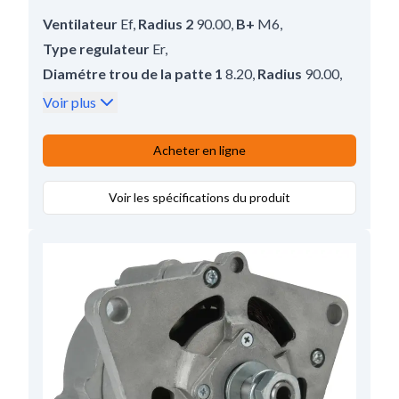
Ventilateur
Ef
,
Radius 2
90.00
,
B+
M6
,
Type regulateur
Er
,
Diamétre trou de la patte 1
8.20
,
Radius
90.00
,
Prod. info
Bn
,
Poulie
Sans
,
Type prise W
M5
,
Voir plus
Diamétre du trou 1
11.50
,
Borne
W
,
Pour
Volvo
,
Largeur des bras
51.00
,
D+ Taille
M4
,
Acheter en ligne
D+ Position
55
,
Voltage
28
,
Amp.
40
,
Angle pâte tendeur
Voir les spécifications du produit
57
,
Longueur totale
175.50
,
Regul/porte balais pos.
25
,
B+ Position
10