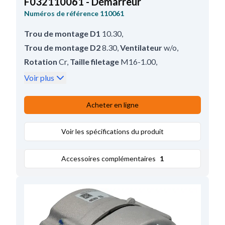
F032110061 - Démarreur
Numéros de référence
110061
Trou de montage D1
10.30
,
Trou de montage D2
8.30
,
Ventilateur
w/o
,
Rotation
Cr
,
Taille filetage
M16-1.00
,
Diamètre extérieur
102.50
,
Voir plus
Distance entre support
150.00
,
Kw
0.9
,
Prod. info
BN/OE
,
Masse isolée
Sans
,
Acheter en ligne
Connecteur regulateur
Sans
,
Poulie
Sans
,
Trou de montage D3
Voir les spécifications du produit
10.00
,
Voltage
12
,
Amp.
11
,
Diametre arbre
17.00
,
Longueur
237.00
,
Accessoires complémentaires
1
Remarques
Régulateur: HC-CARGO 235781.
Electro vanne: HC-CARGO 133695.