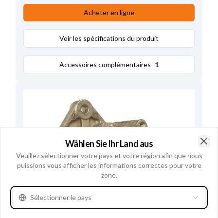
GMC, Jeep, International, Oldsmobile, Pontiac
,
Acheter en ligne
D+ Position
50
,
Prise non 1
PL35
,
Radius 2
81.50
,
B+
M6
,
Rotation
Voir les spécifications du produit
Cr
,
Diamétre du trou 1
10.00
,
Largeur des bras
51.00
,
D+ Taille
Prise
,
Accessoires complémentaires
1
Voltage
14
,
Amp.
60
,
Angle pâte tendeur
60
,
Longueur totale
176.00
,
Regul/porte balais pos.
15
,
B+ Position
5
,
Remarques
Régulateur: HC-CARGO 130505.
Wählen Sie Ihr Land aus
Clo
Veuillez sélectionner votre pays et votre région afin que nous
puissions vous afficher les informations correctes pour votre
zone.
Sélectionner le pays