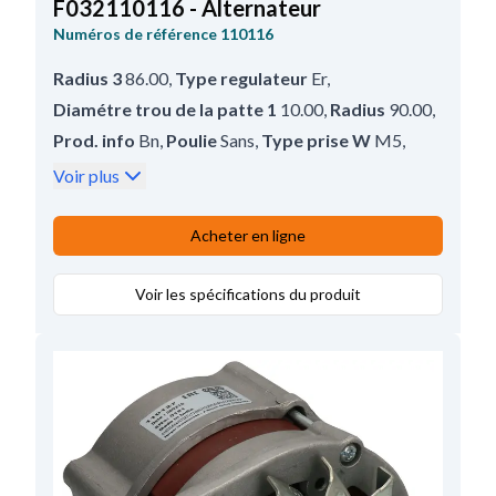
F032110116 - Alternateur
Numéros de référence
110116
Radius 3
86.00
,
Type regulateur
Er
,
Diamétre trou de la patte 1
10.00
,
Radius
90.00
,
Prod. info
Bn
,
Poulie
Sans
,
Type prise W
M5
,
Pour
DAF, MAN
,
D+ Position
30
,
Radius 2
86.00
,
Voir plus
B+
M8x1.25
,
Rotation
Cr
,
Trous pour Ceinture de soutien réglable 2
Acheter en ligne
10.00
,
Diamétre du trou 1
Voir les spécifications du produit
10.00
,
Borne
W
,
Largeur des bras
80.00
,
D+ Taille
M4
,
Voltage
28
,
Amp.
35
,
Angle pâte tendeur
56;4
,
Longueur totale
180.00
,
Regul/porte balais pos.
60
,
B+ Position
45