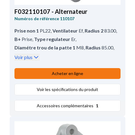
F032110107 - Alternateur
Numéros de référence
110107
Prise non 1
PL22
,
Ventilateur
Ef
,
Radius 2
83.00
,
B+
Prise
,
Type regulateur
Er
,
Diamétre trou de la patte 1
M8
,
Radius
85.00
,
Prod. info
Bn
,
Poulie
Poulie
,
Voir plus
Diamétre du trou 1
10.00
,
D+ Taille
Prise
,
Voltage
14
,
Amp.
55
,
Angle pâte tendeur
60
,
Acheter en ligne
Longueur totale
165.00
,
Regul/porte balais pos.
Voir les spécifications du produit
60
Accessoires complémentaires
1