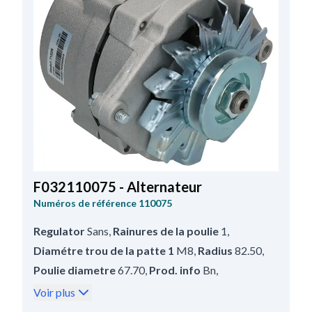
F032110075 - Alternateur
Numéros de référence
110075
Regulator
Sans
,
Rainures de la poulie
1
,
Diamétre trou de la patte 1
M8
,
Radius
82.50
,
Poulie diametre
67.70
,
Prod. info
Bn
,
Poulie
Poulie
,
Distance poulie
75.00
,
Voir plus
Pour
American Motors, Buick, Cadillac, Chevrolet,