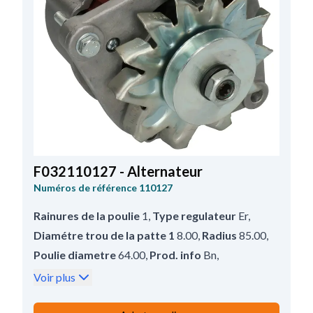
F032110127 - Alternateur
Numéros de référence
110127
Rainures de la poulie
1
,
Type regulateur
Er
,
Diamétre trou de la patte 1
8.00
,
Radius
85.00
,
Poulie diametre
64.00
,
Prod. info
Bn
,
Masse isolée
Oui
,
Poulie
Poulie
,
Voir plus
Type prise W
6.30-15.10
,
Distance poulie
79.00
,