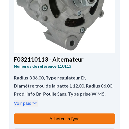
F032110113 - Alternateur
Numéros de référence
110113
Radius 3
86.00
,
Type regulateur
Er
,
Diamétre trou de la patte 1
12.00
,
Radius
86.00
,
Prod. info
Bn
,
Poulie
Sans
,
Type prise W
M5
,
Pour
Mercedes-Benz
,
D+ Position
2
,
Voir plus
Radius 2
86.00
,
B+
M6
,
Rotation
Sens anti-horaire
,
Acheter en ligne
Trous pour Ceinture de soutien réglable 2