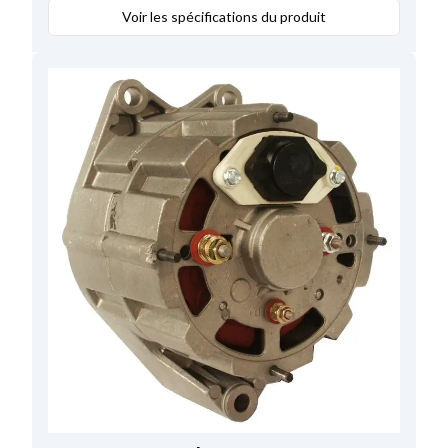
12.00
,
Voir les spécifications du produit
Diamétre du trou 1
10.00
,
Largeur des bras
80.00
,
D+ Taille
M4
,
Voltage
28
,
Amp.
27
,
Angle pâte tendeur
10;50
,
Longueur totale
165.00
,
Regul/porte balais pos.
33
,
B+ Position
18