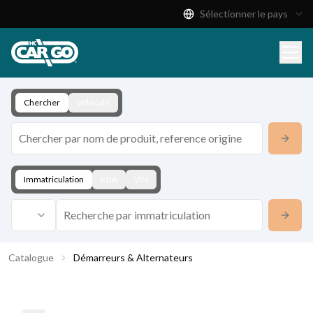
Sélectionner le pays
Catalogue de produits
Télécharger
Contact
Chercher
Véhicule
Immatriculation
KBA
VIN
Catalogue
Démarreurs & Alternateurs