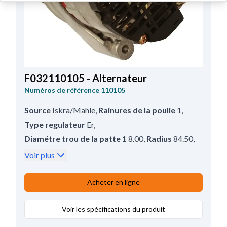
F032110105 - Alternateur
Numéros de référence
110105
Source
Iskra/Mahle
,
Rainures de la poulie
1
,
Type regulateur
Er
,
Diamétre trou de la patte 1
8.00
,
Radius
84.50
,
Poulie diametre
93.00
,
Prod. info
Bn
,
Voir plus
Poulie
Poulie
,
Type prise W
M5
,
Distance poulie
83.30
,
Acheter en ligne
Pour
John Deere équipements pelouse avec
refroidissement du moteur
Voir les spécifications du produit
,
D+ Position
25
,
Radius 2
87.50
,
B+
M6
,