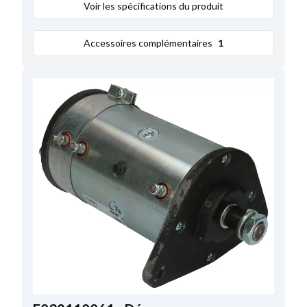
Connecteur regulateur
Voir les spécifications du produit
Sans
,
Poulie
Sans
,
Trou de montage D3
10.00
,
Voltage
12
,
Amp.
11
,
Accessoires complémentaires
1
Diametre arbre
17.00
,
Longueur
237.00
,
Remarques
Régulateur: HC-CARGO 235781.
Electro vanne: HC-CARGO 133695.