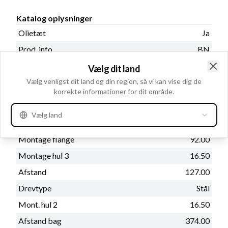
Katalog oplysninger
Olietæt
Ja
Prod. info
BN
Vandtæt
Nej
Vælg dit land
Clo
Bemærkning
Vælg venligst dit land og din region, så vi kan vise dig de
Erstatter: 50MT.
korrekte informationer for dit område.
Vælg land
Fysiske oplysninger
Montage flange
92.00
Montage hul 3
16.50
Afstand
127.00
Drevtype
Stål
Mont. hul 2
16.50
Afstand bag
374.00