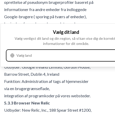
oprettelse af pseudonym brugerprofiler baseret på
informationer fra andre enheder fra indloggede
Google-brugere ( sporing på tværs af enheder),
berigelse af pseudonym brugerdata med
målgruppespecifikke oplysninger leveret af
Vælg dit land
Google, retargeting, UX-test,
Vælg venligst dit land og din region, så vi kan vise dig de korrek
informationer for dit område.
konverteringssporing og retargeting i forbindelse
med Google Ads.
Vælg land
5.3.2 Navn: Google Tag Manager
Udbyder: Google Ireland Limited, Gordon House,
Barrow Street, Dublin 4, Ireland
Funktion: Administration af tags af hjemmesider
via en brugergrænseflade,
integration af programkoder på vores websteder.
5.3.3 Browser New Relic
Udbyder: New Relic, Inc., 188 Spear Street #1200,