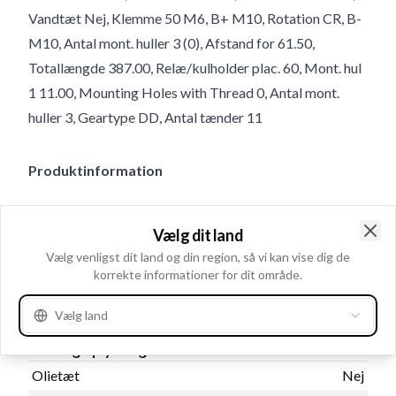
Vandtæt Nej, Klemme 50 M6, B+ M10, Rotation CR, B-
M10, Antal mont. huller 3 (0), Afstand for 61.50,
Totallængde 387.00, Relæ/kulholder plac. 60, Mont. hul
1 11.00, Mounting Holes with Thread 0, Antal mont.
huller 3, Geartype DD, Antal tænder 11
Produktinformation
Elektriske oplysninger
Vælg dit land
kW
5.4
Clo
Vælg venligst dit land og din region, så vi kan vise dig de
Volt
24
korrekte informationer for dit område.
Vælg land
Katalog oplysninger
Olietæt
Nej