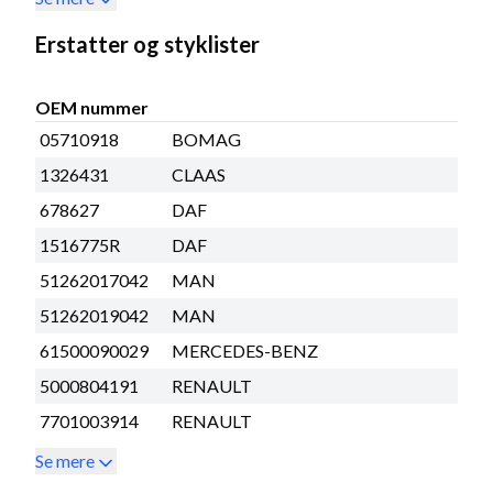
Erstatter og styklister
OEM nummer
05710918
BOMAG
1326431
CLAAS
678627
DAF
1516775R
DAF
51262017042
MAN
51262019042
MAN
61500090029
MERCEDES-BENZ
5000804191
RENAULT
7701003914
RENAULT
Se mere