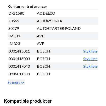
Konkurrentreferencer
DRS1580
AC DELCO
10565
AD KÃœHNER
S0279
AUTOSTARTER POLAND
IM503
AVF
IM323
AVF
0001415011
BOSCH
Stykliste
0001416003
BOSCH
Stykliste
0001417040
BOSCH
Stykliste
0986011580
BOSCH
Se mere
Kompatible produkter