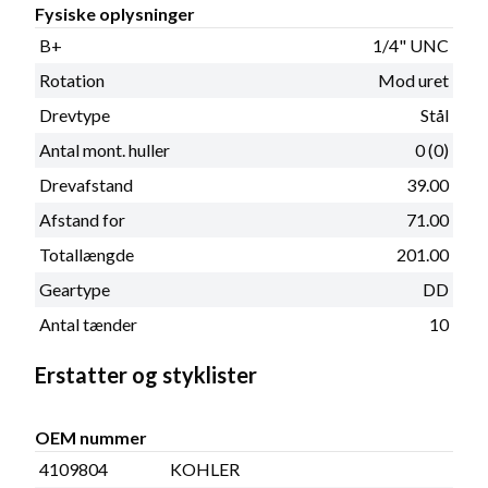
Fysiske oplysninger
B+
1/4" UNC
Rotation
Mod uret
Drevtype
Stål
Antal mont. huller
0 (0)
Drevafstand
39.00
Afstand for
71.00
Totallængde
201.00
Geartype
DD
Antal tænder
10
Erstatter og styklister
OEM nummer
4109804
KOHLER