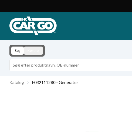
Produktkatalog
Download
Kontakt
Søg
Køretøj
Katalog
F032111280 - Generator