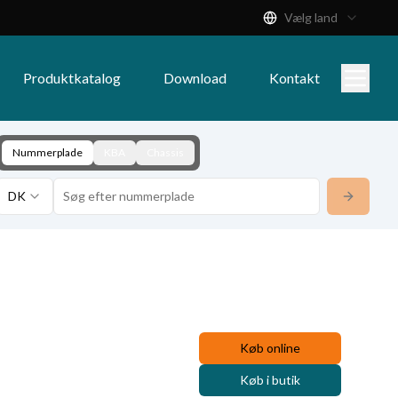
Vælg land
Produktkatalog
Download
Kontakt
Nummerplade
KBA
Chassis
DK
Køb online
Køb i butik