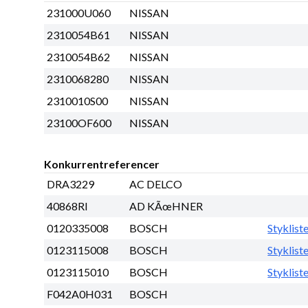
231000U060
NISSAN
2310054B61
NISSAN
2310054B62
NISSAN
2310068280
NISSAN
2310010S00
NISSAN
23100OF600
NISSAN
Konkurrentreferencer
DRA3229
AC DELCO
40868RI
AD KÃœHNER
0120335008
BOSCH
Styklist
0123115008
BOSCH
Styklist
0123115010
BOSCH
Styklist
F042A0H031
BOSCH