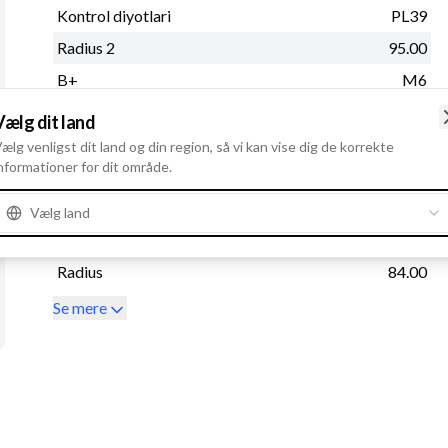
Kontrol diyotlari
PL39
Radius 2
95.00
B+
M6
Rotation
CR
Vælg dit land
Spor i remskive
6
ælg venligst dit land og din region, så vi kan vise dig de korrekte
nformationer for dit område.
Regulatortype
IR
Remstrammerhul 1
10.50
Vælg land
Afstand - ophæng
66.80
Radius
84.00
Se mere