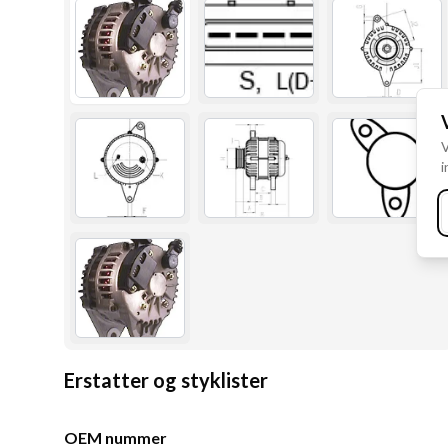
V
i
Erstatter og styklister
OEM nummer