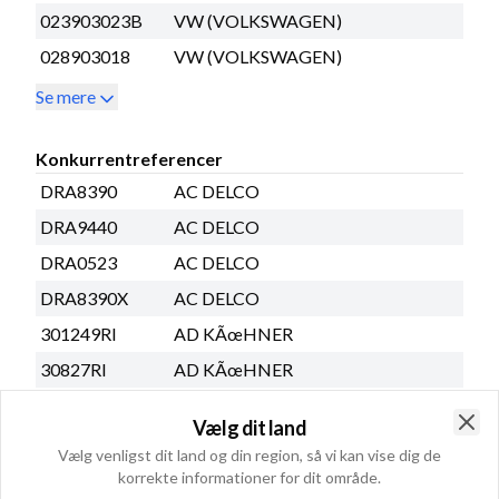
023903023B
VW (VOLKSWAGEN)
028903018
VW (VOLKSWAGEN)
Se mere
Konkurrentreferencer
DRA8390
AC DELCO
DRA9440
AC DELCO
DRA0523
AC DELCO
DRA8390X
AC DELCO
301249RI
AD KÃœHNER
30827RI
AD KÃœHNER
30851RI
AD KÃœHNER
Vælg dit land
A0637PR
AUTOSTARTER POLAND
Clo
Vælg venligst dit land og din region, så vi kan vise dig de
A0637SR
AUTOSTARTER POLAND
korrekte informationer for dit område.