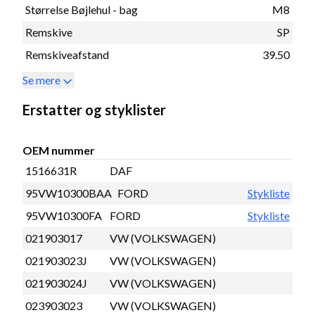
Størrelse Bøjlehul - bag
M8
Remskive
SP
Remskiveafstand
39.50
Se mere
Erstatter og styklister
OEM nummer
1516631R
DAF
95VW10300BAA
FORD
Stykliste
95VW10300FA
FORD
Stykliste
021903017
VW (VOLKSWAGEN)
021903023J
VW (VOLKSWAGEN)
021903024J
VW (VOLKSWAGEN)
023903023
VW (VOLKSWAGEN)