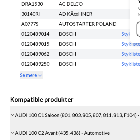
DRA1530
AC DELCO
V
30140RI
AD KÃœHNER
i
A0777S
AUTOSTARTER POLAND
0120489014
BOSCH
Styklist
0120489015
BOSCH
Styklist
0120489062
BOSCH
Styklist
0120489250
BOSCH
Styklist
Se mere
Kompatible produkter
AUDI 100 C1 Saloon (801, 803, 805, 807, 811, 813, F104) 
AUDI 100 C2 Avant (435, 436) - Automotive