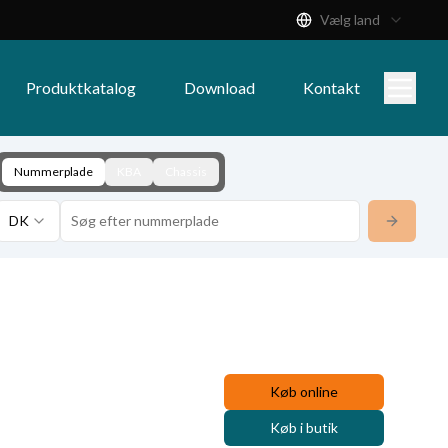
Vælg land
Produktkatalog
Download
Kontakt
Nummerplade
KBA
Chassis
DK
Køb online
Køb i butik