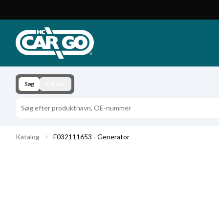
Produktkatalog
Download
Kontakt
Søg
Køretøj
Katalog
F032111653 - Generator