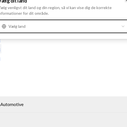
Vælg dit land
ælg venligst dit land og din region, så vi kan vise dig de korrekte
nformationer for dit område.
Vælg land
e
e
e
e
- Automotive