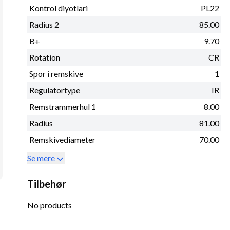
Kontrol diyotlari
PL22
Radius 2
85.00
B+
9.70
Rotation
CR
Spor i remskive
1
Regulatortype
IR
Remstrammerhul 1
8.00
Radius
81.00
Remskivediameter
70.00
Se mere
Tilbehør
No products