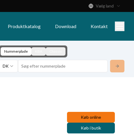
Vælg land
Produktkatalog
Download
Kontakt
Nummerplade
KBA
Chassis
DK
Køb online
Køb i butik