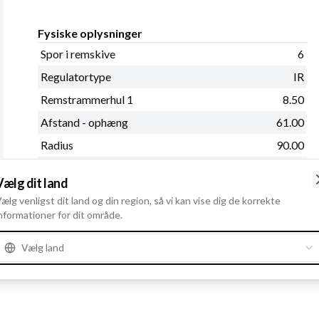
Fysiske oplysninger
Spor i remskive
6
Regulatortype
IR
Remstrammerhul 1
8.50
Afstand - ophæng
61.00
Radius
90.00
Remskivediameter
68.00
Vælg dit land
Størrelse Bøjlehul - bag
M8
ælg venligst dit land og din region, så vi kan vise dig de korrekte
Remskive
SP
nformationer for dit område.
W stiktype
Stik
Vælg land
Se mere