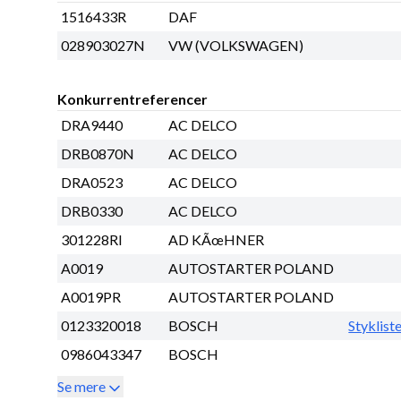
1516433R
DAF
028903027N
VW (VOLKSWAGEN)
Konkurrentreferencer
DRA9440
AC DELCO
DRB0870N
AC DELCO
DRA0523
AC DELCO
DRB0330
AC DELCO
301228RI
AD KÃœHNER
A0019
AUTOSTARTER POLAND
A0019PR
AUTOSTARTER POLAND
0123320018
BOSCH
Styklist
0986043347
BOSCH
Se mere