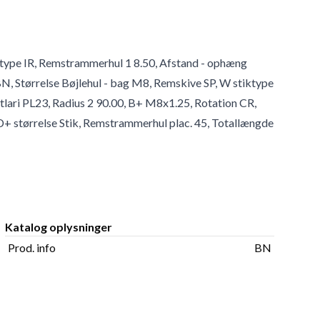
ortype IR, Remstrammerhul 1 8.50, Afstand - ophæng
BN, Størrelse Bøjlehul - bag M8, Remskive SP, W stiktype
tlari PL23, Radius 2 90.00, B+ M8x1.25, Rotation CR,
D+ størrelse Stik, Remstrammerhul plac. 45, Totallængde
Katalog oplysninger
Prod. info
BN