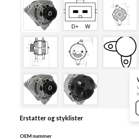
V
i
Erstatter og styklister
OEM nummer