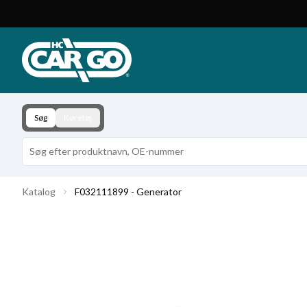
Produktkatalog
Download
Kontakt
Søg
Køretøj
Katalog
F032111899 - Generator