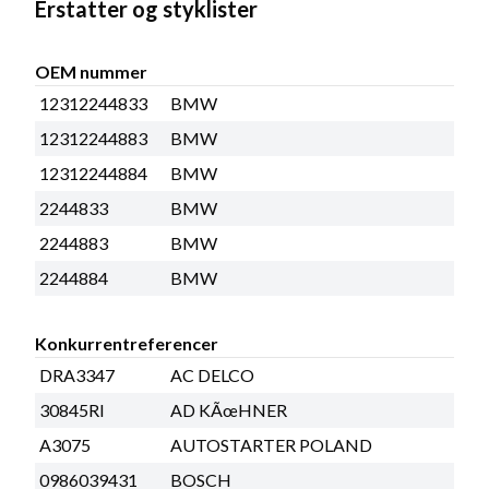
Erstatter og styklister
OEM nummer
12312244833
BMW
12312244883
BMW
12312244884
BMW
2244833
BMW
2244883
BMW
2244884
BMW
Konkurrentreferencer
DRA3347
AC DELCO
30845RI
AD KÃœHNER
A3075
AUTOSTARTER POLAND
0986039431
BOSCH