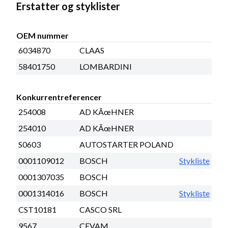
Erstatter og styklister
OEM nummer
6034870
CLAAS
58401750
LOMBARDINI
Konkurrentreferencer
254008
AD KÃœHNER
254010
AD KÃœHNER
S0603
AUTOSTARTER POLAND
0001109012
BOSCH
Stykliste
0001307035
BOSCH
0001314016
BOSCH
Stykliste
CST10181
CASCO SRL
9567
CEVAM