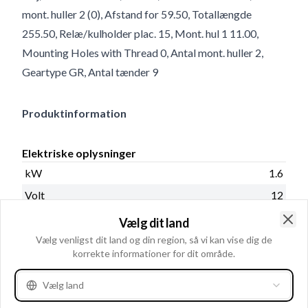
mont. huller 2 (0), Afstand for 59.50, Totallængde
255.50, Relæ/kulholder plac. 15, Mont. hul 1 11.00,
Mounting Holes with Thread 0, Antal mont. huller 2,
Geartype GR, Antal tænder 9
Produktinformation
Elektriske oplysninger
kW
1.6
Volt
12
Vælg dit land
Clo
Vælg venligst dit land og din region, så vi kan vise dig de
Katalog oplysninger
korrekte informationer for dit område.
Olietæt
Nej
Vælg land
Prod. info
BN