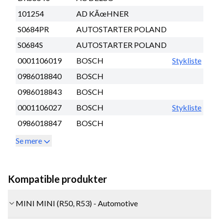
101254
AD KÃœHNER
S0684PR
AUTOSTARTER POLAND
S0684S
AUTOSTARTER POLAND
0001106019
BOSCH
Stykliste
0986018840
BOSCH
0986018843
BOSCH
0001106027
BOSCH
Stykliste
0986018847
BOSCH
Se mere
Kompatible produkter
MINI MINI (R50, R53) - Automotive