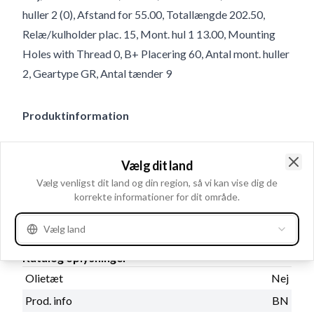
huller 2 (0), Afstand for 55.00, Totallængde 202.50,
Relæ/kulholder plac. 15, Mont. hul 1 13.00, Mounting
Holes with Thread 0, B+ Placering 60, Antal mont. huller
2, Geartype GR, Antal tænder 9
Produktinformation
Elektriske oplysninger
Vælg dit land
kW
0.9
Clo
Vælg venligst dit land og din region, så vi kan vise dig de
korrekte informationer for dit område.
Volt
12
Vælg land
Katalog oplysninger
Olietæt
Nej
Prod. info
BN