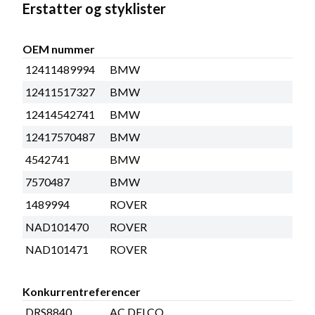
Erstatter og styklister
OEM nummer
12411489994
BMW
12411517327
BMW
12414542741
BMW
12417570487
BMW
4542741
BMW
7570487
BMW
1489994
ROVER
NAD101470
ROVER
NAD101471
ROVER
Konkurrentreferencer
DRS8840
AC DELCO