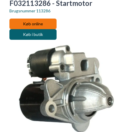
F032113286 - Startmotor
Brugsnummer
113286
Køb online
Køb i butik