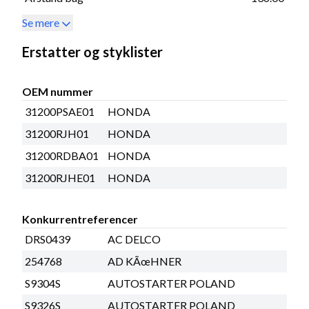
Se mere
Erstatter og styklister
OEM nummer
31200PSAE01
HONDA
31200RJH01
HONDA
31200RDBA01
HONDA
31200RJHE01
HONDA
Konkurrentreferencer
DRS0439
AC DELCO
254768
AD KÃœHNER
S9304S
AUTOSTARTER POLAND
S9326S
AUTOSTARTER POLAND