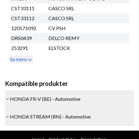
CST33111
CASCO SRL
CST33112
CASCO SRL
120571092
CV PSH
DRS0439
DELCO REMY
253291
ELSTOCK
Se mere
Kompatible produkter
HONDA FR-V (BE) - Automotive
HONDA STREAM (RN) - Automotive