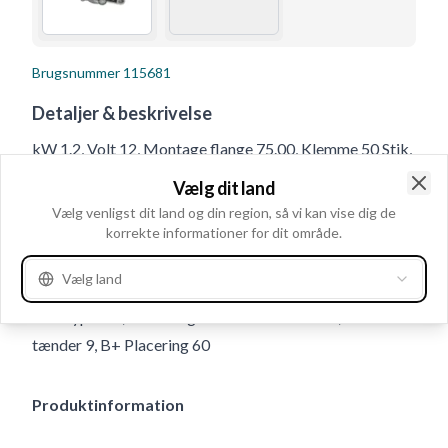
Brugsnummer
115681
Detaljer & beskrivelse
kW 1.2, Volt 12, Montage flange 75.00, Klemme 50 Stik,
B+ M8x1.25, Rotation CR, Afstand 129.00,
Vælg dit land
Monteringsbeslag Med, Antal mont. huller 2 (0), Mont.
Clo
Vælg venligst dit land og din region, så vi kan vise dig de
hul 2 11.50, Afstand bag 136.00, Drevafstand 40.00,
korrekte informationer for dit område.
Afstand for 64.00, Antal mont. huller 2, Totallængde
Vælg land
240.00, Relæ/kulholder plac. 15, Mont. hul 1 13.50,
Geartype GR, Mounting Holes with Thread 0, Antal
tænder 9, B+ Placering 60
Produktinformation