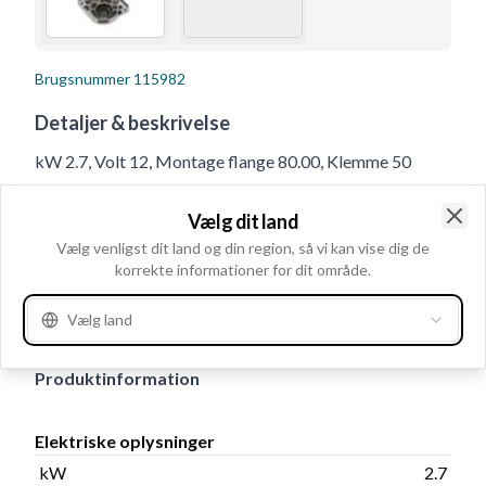
Brugsnummer
115982
Detaljer & beskrivelse
kW 2.7, Volt 12, Montage flange 80.00, Klemme 50
M5S, B+ M10, Rotation CR, Afstand 119.00, Antal mont.
Vælg dit land
huller 2 (2), Afstand bag 256.00, Drevafstand 17.00,
Clo
Vælg venligst dit land og din region, så vi kan vise dig de
Afstand for 22.00, Antal mont. huller 2, Totallængde
korrekte informationer for dit område.
278.00, Relæ/kulholder plac. 55, Geartype GR,
Mounting Holes with Thread 2, Antal tænder 11
Vælg land
Produktinformation
Elektriske oplysninger
kW
2.7