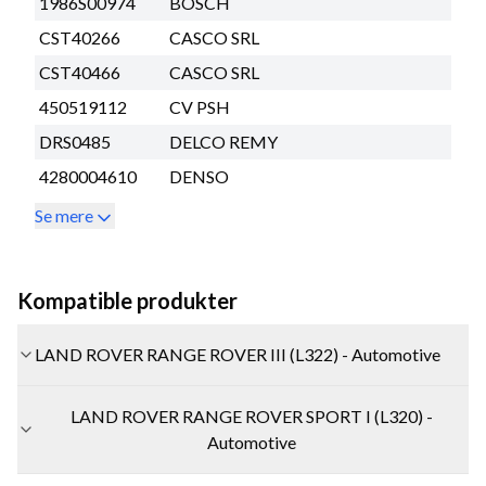
1986S00974
BOSCH
CST40266
CASCO SRL
CST40466
CASCO SRL
450519112
CV PSH
DRS0485
DELCO REMY
4280004610
DENSO
Se mere
Kompatible produkter
LAND ROVER RANGE ROVER III (L322) - Automotive
LAND ROVER RANGE ROVER SPORT I (L320) -
Automotive